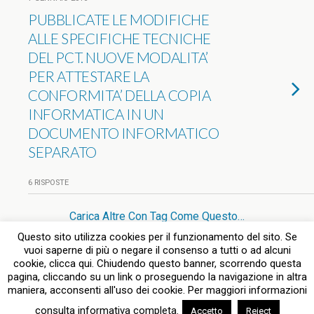
PUBBLICATE LE MODIFICHE
ALLE SPECIFICHE TECNICHE
DEL PCT. NUOVE MODALITA’
PER ATTESTARE LA
CONFORMITA’ DELLA COPIA
INFORMATICA IN UN
DOCUMENTO INFORMATICO
SEPARATO
6 RISPOSTE
Carica Altre Con Tag Come Questo…
Questo sito utilizza cookies per il funzionamento del sito. Se
vuoi saperne di più o negare il consenso a tutti o ad alcuni
cookie, clicca qui. Chiudendo questo banner, scorrendo questa
pagina, cliccando su un link o proseguendo la navigazione in altra
Torna su
maniera, acconsenti all'uso dei cookie. Per maggiori informazioni
consulta informativa completa.
Accetto
Reject
Dispositivo Portatile
Pc Desktop