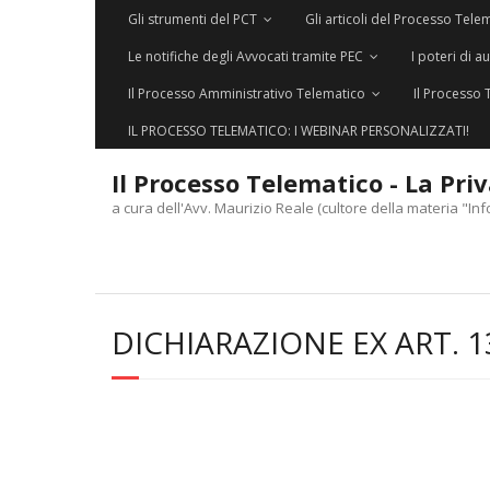
Gli strumenti del PCT
Gli articoli del Processo Tele
Le notifiche degli Avvocati tramite PEC
I poteri di a
Il Processo Amministrativo Telematico
Il Processo 
IL PROCESSO TELEMATICO: I WEBINAR PERSONALIZZATI!
Il Processo Telematico - La Pri
a cura dell'Avv. Maurizio Reale (cultore della materia "Inf
DICHIARAZIONE EX ART. 1