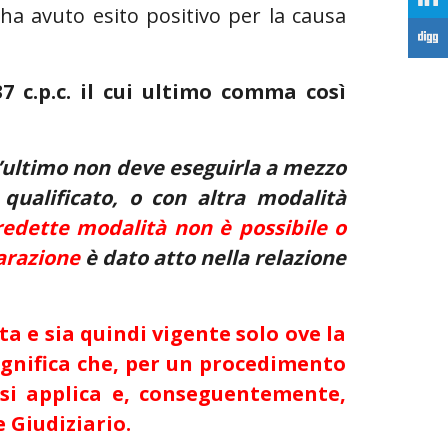
 ha avuto esito positivo per la causa
F
7 c.p.c. il cui ultimo comma così
st’ultimo non deve eseguirla a mezzo
o qualificato, o con altra modalità
predette modalità non è possibile o
arazione
è dato atto nella relazione
ta e sia quindi vigente solo ove la
ignifica che, per un procedimento
n si applica e, conseguentemente,
e Giudiziario.