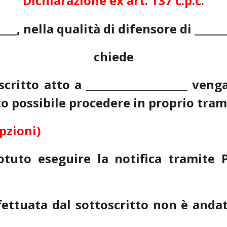
Dichiarazione ex art. 137 c.p.c.
____, nella qualità di difensore di _______
chiede
critto atto a ____________________ ven
to possibile procedere in proprio tram
pzioni)
otuto eseguire la notifica tramite
ffettuata dal sottoscritto non è and