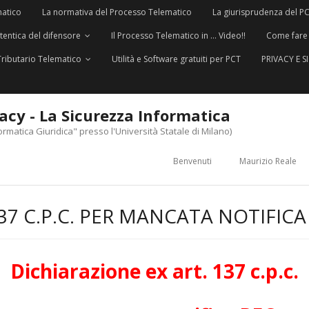
matico
La normativa del Processo Telematico
La giurisprudenza del P
utentica del difensore
Il Processo Telematico in … Video!!
Come fare
Tributario Telematico
Utilità e Software gratuiti per PCT
PRIVACY E 
vacy - La Sicurezza Informatica
ormatica Giuridica" presso l'Università Statale di Milano)
Benvenuti
Maurizio Reale
37 C.P.C. PER MANCATA NOTIFICA
Dichiarazione ex art. 137 c.p.c.