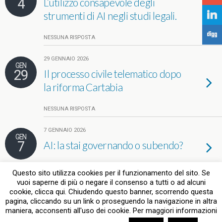
4
L’utilizzo consapevole degli
strumenti di AI negli studi legali.
j
F
NESSUNA RISPOSTA
29 GENNAIO 2026
GEN
29
Il processo civile telematico dopo
la riforma Cartabia
NESSUNA RISPOSTA
7 GENNAIO 2026
GEN
7
AI: la stai governando o subendo?
NESSUNA RISPOSTA
Questo sito utilizza cookies per il funzionamento del sito. Se
vuoi saperne di più o negare il consenso a tutti o ad alcuni
Carica Altre Voci…
cookie, clicca qui. Chiudendo questo banner, scorrendo questa
pagina, cliccando su un link o proseguendo la navigazione in altra
maniera, acconsenti all'uso dei cookie. Per maggiori informazioni