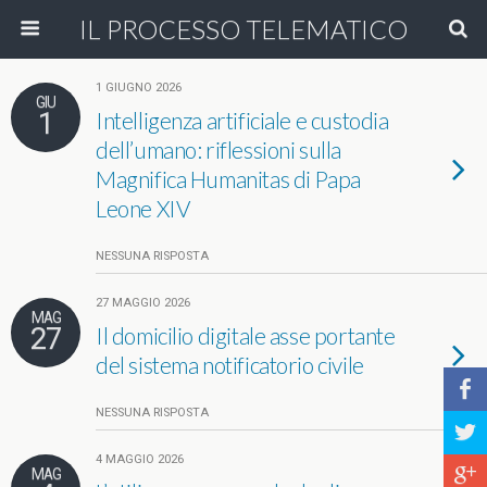
IL PROCESSO TELEMATICO
1 GIUGNO 2026
GIU
1
Intelligenza artificiale e custodia
dell’umano: riflessioni sulla
Magnifica Humanitas di Papa
Leone XIV
NESSUNA RISPOSTA
27 MAGGIO 2026
MAG
27
Il domicilio digitale asse portante
del sistema notificatorio civile
b
NESSUNA RISPOSTA
a
4 MAGGIO 2026
c
MAG