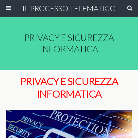
IL PROCESSO TELEMATICO
PRIVACY E SICUREZZA
INFORMATICA
PRIVACY E SICUREZZA
INFORMATICA