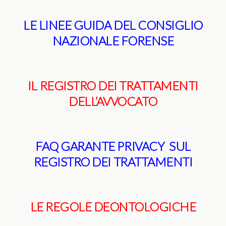
LE LINEE GUIDA DEL CONSIGLIO
NAZIONALE FORENSE
IL REGISTRO DEI TRATTAMENTI
DELL’AVVOCATO
FAQ GARANTE PRIVACY
SUL
REGISTRO DEI TRATTAMENTI
LE REGOLE DEONTOLOGICHE