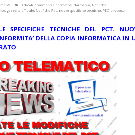
mments
Articoli
,
Commenti a normativa
,
Normativa
,
Notifiche
tico
,
gazzetta ufficiale
,
Notifiche Pec
,
nuove specifiche tecniche
,
PEC
,
processo
LE SPECIFICHE TECNICHE DEL PCT. NUO
ONFORMITA’ DELLA COPIA INFORMATICA IN 
RATO