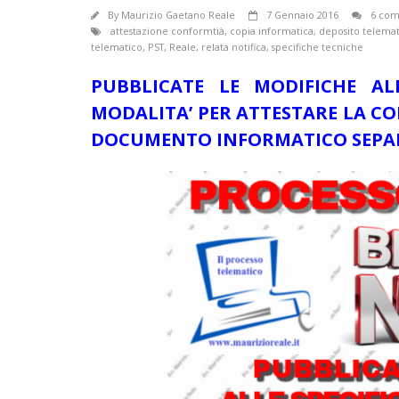
By
Maurizio Gaetano Reale
7 Gennaio 2016
6 co
attestazione conformtià
,
copia informatica
,
deposito telema
telematico
,
PST
,
Reale
,
relata notifica
,
specifiche tecniche
PUBBLICATE LE MODIFICHE AL
MODALITA’ PER ATTESTARE LA C
DOCUMENTO INFORMATICO SEPA