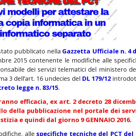
stato pubblicato nella
Gazzetta Ufficiale n. 4 
embre 2015 contenente le modifiche alle specifi
nsabile dei servizi telematici del ministero de
ma 3 dell’art. 16 undecies del
DL 179/12
introdo
reto legge n. 83/15
.
ranno efficacia,
ex art. 2
decreto 28 dicemb
llo della
pubblicazione nel portale dei serv
stizia
e quindi
dal giorno 9 GENNAIO 2016.
odifiche, alle
specifiche tecniche del PCT del