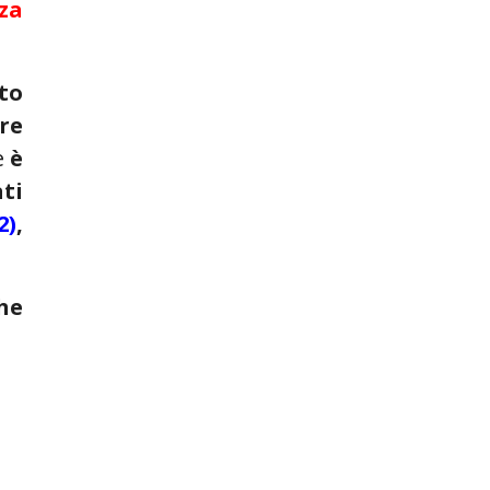
za
to
re
e
è
ati
2)
,
he