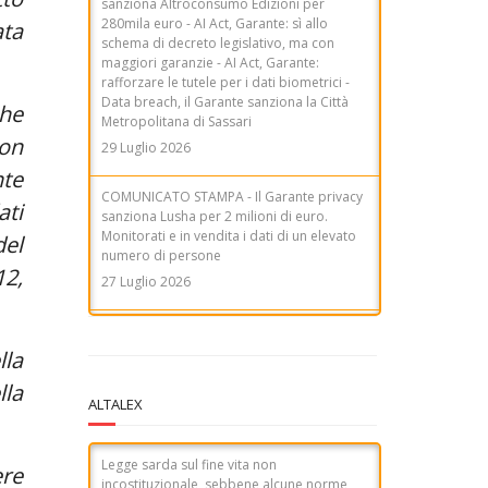
ata
COMUNICATO STAMPA - Il Garante privacy
sanziona Lusha per 2 milioni di euro.
Monitorati e in vendita i dati di un elevato
numero di persone
che
27 Luglio 2026
con
COMUNICATO STAMPA - Telemarketing, il
nte
Garante privacy sanziona Tim per 9,5
milioni di euro. Consensi acquisiti
ati
illecitamente, inadeguati controlli sulla
filiera e ostacoli all'esercizio dei diritti degli
del
utenti
12,
31 Luglio 2026
lla
lla
ALTALEX
Legge sarda sul fine vita non
ere
incostituzionale, sebbene alcune norme