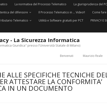
matico
La normativa del Processo Telematico
La giurisprudenza del P
utentica del difensore
Il Processo Telematico in … Video!!
Come fare
Tributario Telematico
Utilità e Software gratuiti per PCT
PRIVACY E 
vacy - La Sicurezza Informatica
ormatica Giuridica" presso l'Università Statale di Milano)
Benvenuti
Maurizio Reale
E ALLE SPECIFICHE TECNICHE DE
PER ATTESTARE LA CONFORMITA’
ICA IN UN DOCUMENTO