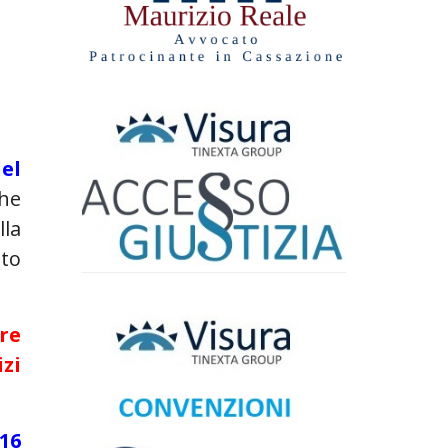
del
che
lla
tto
re
izi
 16