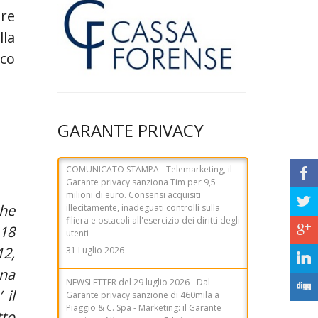
are
lla
co
GARANTE PRIVACY
NEWSLETTER del 29 luglio 2026 - Dal
b
Garante privacy sanzione di 460mila a
Piaggio & C. Spa - Marketing: il Garante
a
che
sanziona Altroconsumo Edizioni per
280mila euro - AI Act, Garante: sì allo
 18
c
schema di decreto legislativo, ma con
maggiori garanzie - AI Act, Garante:
12,
j
rafforzare le tutele per i dati biometrici -
una
Data breach, il Garante sanziona la Città
F
Metropolitana di Sassari
 il
29 Luglio 2026
tto