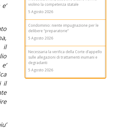
 e’
violino la competenza statale
5 Agosto 2026
Condominio: niente impugnazione per le
nto
delibere “preparatorie”
ma,
5 Agosto 2026
 il
Necessaria la verifica della Corte d’appello
lio
sulle allegazioni di trattamenti inumani e
degradanti
 e’
5 Agosto 2026
ica
 il
nte
ire
iu’