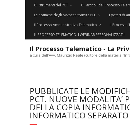
Gli strumenti del PCT
Gli articoli del Processo Tele
Le notifiche degli Avvocati tramite PEC
I poteri di a
Il Processo Amministrativo Telematico
Il Processo 
IL PROCESSO TELEMATICO: I WEBINAR PERSONALIZZATI!
Il Processo Telematico - La Pri
a cura dell'Avv. Maurizio Reale (cultore della materia "Inf
PUBBLICATE LE MODIFICH
PCT. NUOVE MODALITA’ 
DELLA COPIA INFORMAT
INFORMATICO SEPARATO