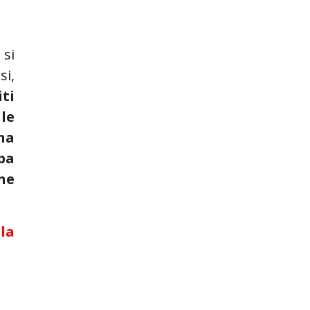
 si
si,
ti
le
na
ba
he
la