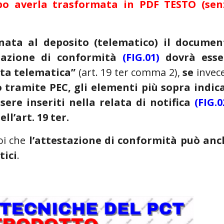
dopo averla trasformata in PDF TESTO (sen
inata al deposito (telematico) il documen
stazione di conformità
(FIG.01)
dovrà esse
sta telematica”
(art. 19 ter comma 2),
se
invec
o tramite PEC, gli elementi più sopra indic
sere inseriti nella relata di notifica
(FIG.0
l’art. 19 ter.
poi che
l’attestazione di conformità può anc
tici
.