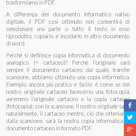
trasformiamo in PDF.
A differenza del documento informatico nativo
digitale, il PDF così ottenuto non consentirà di
selezionare una parte o tutto il testo in esso
riprodotto, copiarlo e incollarlo in altro documento
di word.
Perché si definisce copia informatica di documento
analogico (= cartaceo)? Perché l’originale sarà
sempre il documento cartaceo dal quale, tramite
scansione, abbiamo ottenuto una copia informatica.
Esempio ancora più pratico e facile: è come se del
nostro originale cartaceo facessimo una fotocopia:
avremmo l’originale cartaceo e la copia cartacea
b
(fotocopia); con la scansione, il nostro originale sarà,
naturalmente, il cartaceo mentre, ciò che otteniamo
a
dalla scansione, sarà la nostra copia informatica di
documento cartaceo in formato PDF.
c