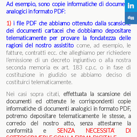
Ad esempio, sono copie informatiche di documenti
j
analogici in formato PDF:
F
1)
i file PDF che abbiamo ottenuto dalla scansione
dei
documenti cartacei che dobbiamo depositare
telematicamente per provare la fondatezza delle
ragioni del nostro assistito
come, ad esempio, le
fatture, contratti ecc. che alleghiamo per richiedere
l’emissione di un decreto ingiuntivo o alla nostra
seconda memoria ex art. 183 c.p.c. o in fase di
costituzione in giudizio se abbiamo deciso di
costituirci telematicamente.
Nei casi sopra citati,
effettuata la scansione dei
documenti ed ottenute le corrispondenti copie
informatiche di documenti analogici in formato PDF,
potremo depositare telematicamente le stesse, a
corredo del nostro atto, senza attestarne la
conformità e
SENZA NECESSITA’ DI