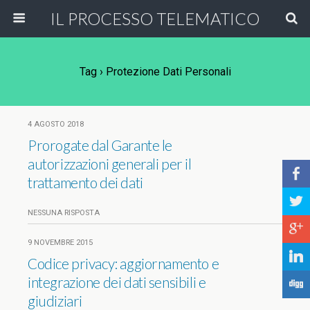
IL PROCESSO TELEMATICO
Tag › Protezione Dati Personali
4 AGOSTO 2018
Prorogate dal Garante le
autorizzazioni generali per il
b
trattamento dei dati
a
NESSUNA RISPOSTA
c
9 NOVEMBRE 2015
j
Codice privacy: aggiornamento e
integrazione dei dati sensibili e
F
giudiziari