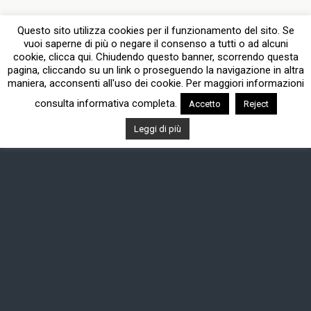
NESSUNA RISPOSTA
Questo sito utilizza cookies per il funzionamento del sito. Se
vuoi saperne di più o negare il consenso a tutti o ad alcuni
cookie, clicca qui. Chiudendo questo banner, scorrendo questa
pagina, cliccando su un link o proseguendo la navigazione in altra
Torna su
maniera, acconsenti all'uso dei cookie. Per maggiori informazioni
consulta informativa completa.
Accetto
Reject
Dispositivo Portatile
Pc Desktop
Leggi di più