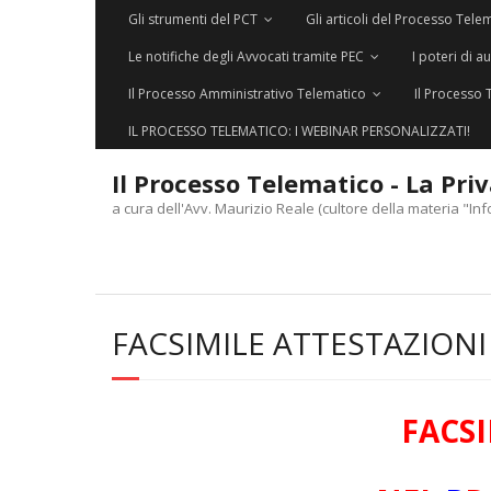
Gli strumenti del PCT
Gli articoli del Processo Tele
Le notifiche degli Avvocati tramite PEC
I poteri di a
Il Processo Amministrativo Telematico
Il Processo 
IL PROCESSO TELEMATICO: I WEBINAR PERSONALIZZATI!
Il Processo Telematico - La Pri
a cura dell'Avv. Maurizio Reale (cultore della materia "Inf
FACSIMILE ATTESTAZIONI
FACS