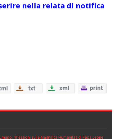
erire nella relata di notifica
ll’umano: riflessioni sulla Magnifica Humanitas di Papa Leone