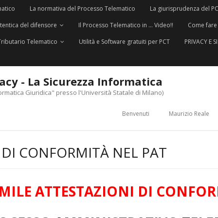
matico
La normativa del Processo Telematico
La giurisprudenza del P
utentica del difensore
Il Processo Telematico in … Video!!
Come fare
Tributario Telematico
Utilità e Software gratuiti per PCT
PRIVACY E 
vacy - La Sicurezza Informatica
ormatica Giuridica" presso l'Università Statale di Milano)
Benvenuti
Maurizio Reale
 DI CONFORMITÀ NEL PAT
IMILE ATTESTAZIONI DI CONFOR