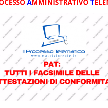
OCESSO
A
MMINISTRATIVO
T
ELE