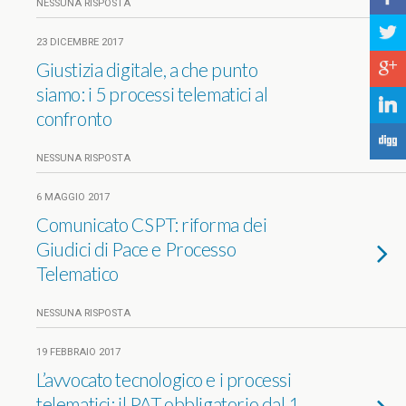
NESSUNA RISPOSTA
a
23 DICEMBRE 2017
Giustizia digitale, a che punto
c
siamo: i 5 processi telematici al
j
confronto
F
NESSUNA RISPOSTA
6 MAGGIO 2017
Comunicato CSPT: riforma dei
Giudici di Pace e Processo
Telematico
NESSUNA RISPOSTA
19 FEBBRAIO 2017
L’avvocato tecnologico e i processi
telematici: il PAT obbligatorio dal 1