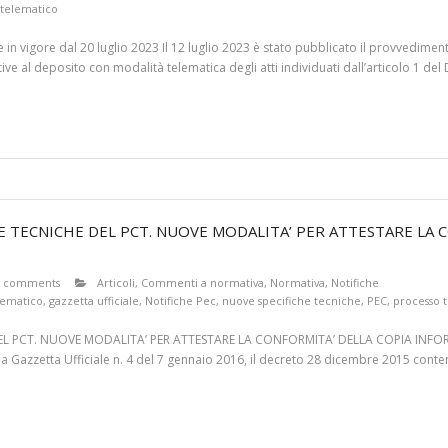
 telematico
in vigore dal 20 luglio 2023 Il 12 luglio 2023 è stato pubblicato il provvedimen
ve al deposito con modalità telematica degli atti individuati dall’articolo 1 del 
E TECNICHE DEL PCT. NUOVE MODALITA’ PER ATTESTARE LA 
6 comments
Articoli
,
Commenti a normativa
,
Normativa
,
Notifiche
lematico
,
gazzetta ufficiale
,
Notifiche Pec
,
nuove specifiche tecniche
,
PEC
,
processo 
 DEL PCT. NUOVE MODALITA’ PER ATTESTARE LA CONFORMITA’ DELLA COPIA I
a Gazzetta Ufficiale n. 4 del 7 gennaio 2016, il decreto 28 dicembre 2015 conte