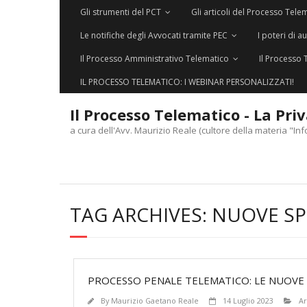
Gli strumenti del PCT
Gli articoli del Processo Tele
Le notifiche degli Avvocati tramite PEC
I poteri di a
Il Processo Amministrativo Telematico
Il Processo 
IL PROCESSO TELEMATICO: I WEBINAR PERSONALIZZATI!
Il Processo Telematico - La Pri
a cura dell'Avv. Maurizio Reale (cultore della materia "Inf
TAG ARCHIVES:
NUOVE SP
PROCESSO PENALE TELEMATICO: LE NUOVE S
By
Maurizio Gaetano Reale
14 Luglio 2023
Ar