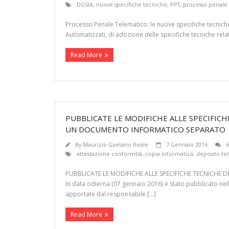
DGSIA
,
nuove specifiche tecniche
,
PPT
,
processo penale
Processo Penale Telematico: le nuove specifiche tecniche 
Automatizzati, di adozione delle specifiche tecniche relati
Read More
PUBBLICATE LE MODIFICHE ALLE SPECIFICH
UN DOCUMENTO INFORMATICO SEPARATO
By
Maurizio Gaetano Reale
7 Gennaio 2016
attestazione conformtià
,
copia informatica
,
deposito te
PUBBLICATE LE MODIFICHE ALLE SPECIFICHE TECNICHE
In data odierna (07 gennaio 2016) è stato pubblicato nell
apportate dal responsabile […]
Read More