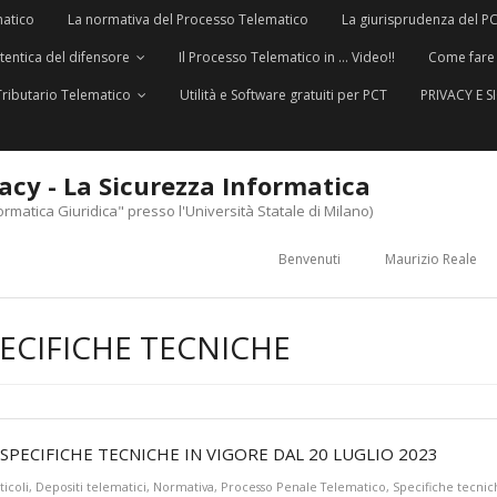
matico
La normativa del Processo Telematico
La giurisprudenza del P
utentica del difensore
Il Processo Telematico in … Video!!
Come fare
Tributario Telematico
Utilità e Software gratuiti per PCT
PRIVACY E 
vacy - La Sicurezza Informatica
ormatica Giuridica" presso l'Università Statale di Milano)
Benvenuti
Maurizio Reale
ECIFICHE TECNICHE
PECIFICHE TECNICHE IN VIGORE DAL 20 LUGLIO 2023
ticoli
,
Depositi telematici
,
Normativa
,
Processo Penale Telematico
,
Specifiche tecnic