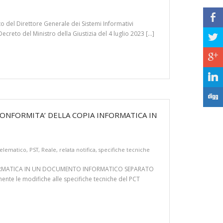
b
to del Direttore Generale dei Sistemi Informativi
Decreto del Ministro della Giustizia del 4 luglio 2023 […]
a
c
j
F
CONFORMITA’ DELLA COPIA INFORMATICA IN
telematico
,
PST
,
Reale
,
relata notifica
,
specifiche tecniche
NFORMATICA IN UN DOCUMENTO INFORMATICO SEPARATO
nente le modifiche alle specifiche tecniche del PCT