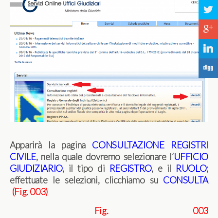
a
c
j
F
Apparirà la pagina
CONSULTAZIONE REGISTRI
CIVILE
, nella quale dovremo selezionare l’
UFFICIO
GIUDIZIARIO
, il tipo di
REGISTRO
, e il
RUOLO
;
effettuate le selezioni, clicchiamo su
CONSULTA
(Fig. 003)
Fig. 003