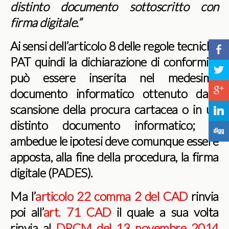
distinto documento sottoscritto con
firma digitale.”
Ai sensi dell’articolo 8 delle regole tecniche
b
PAT quindi la dichiarazione di conformità
a
può essere inserita nel medesimo
c
documento informatico ottenuto dalla
scansione della procura cartacea o in un
j
distinto documento informatico; in
F
ambedue le ipotesi deve comunque essere
apposta, alla fine della procedura, la firma
digitale (PADES).
Ma l’
articolo 22 comma 2 del CAD
rinvia
poi all’
art. 71 CAD
il quale a sua volta
rinvia al
DPCM del 13 novembre 2014