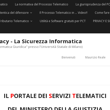
matico
La normativa del Processo Telematico
La giurisprudenza del P
utentica del difensore
Il Processo Telematico in … Video!!
Come fare
Tributario Telematico
Utilità e Software gratuiti per PCT
PRIVACY E 
vacy - La Sicurezza Informatica
ormatica Giuridica" presso l'Università Statale di Milano)
Benvenuti
Maurizio Reale
IL
P
ORTALE DEI
S
ERVIZI
T
ELEMATICI
DEL MINISTERO DELLA GIUSTIZIA