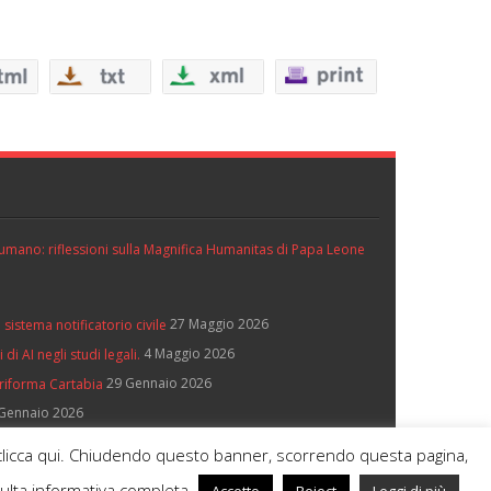
ll’umano: riflessioni sulla Magnifica Humanitas di Papa Leone
27 Maggio 2026
 sistema notificatorio civile
4 Maggio 2026
di AI negli studi legali.
29 Gennaio 2026
 riforma Cartabia
Gennaio 2026
e, clicca qui. Chiudendo questo banner, scorrendo questa pagina,
sulta informativa completa.