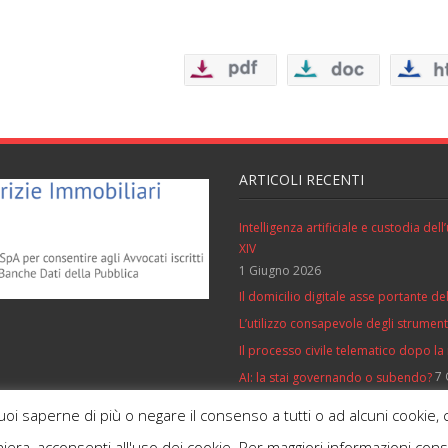
ARTICOLI RECENTI
Intelligenza artificiale e custodia de
XIV
1 Giugno 2026
Il domicilio digitale asse portante del
L’utilizzo consapevole degli strumenti 
Il processo civile telematico dopo la
7 
AI: la stai governando o subendo?
vuoi saperne di più o negare il consenso a tutti o ad alcuni cooki
iera, acconsenti all'uso dei cookie. Per maggiori informazioni con