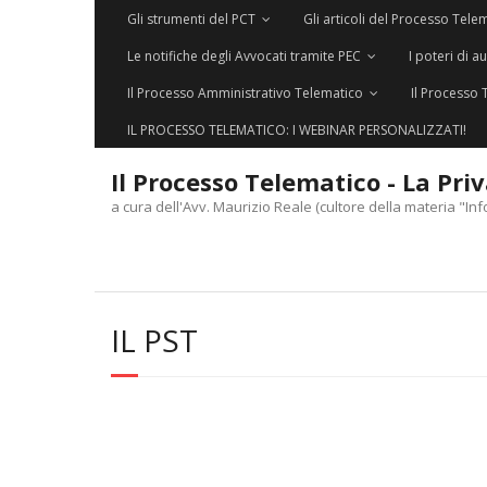
Gli strumenti del PCT
Gli articoli del Processo Tele
Le notifiche degli Avvocati tramite PEC
I poteri di a
Il Processo Amministrativo Telematico
Il Processo 
IL PROCESSO TELEMATICO: I WEBINAR PERSONALIZZATI!
Il Processo Telematico - La Pri
a cura dell'Avv. Maurizio Reale (cultore della materia "Inf
IL PST