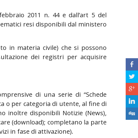
1 febbraio 2011 n. 44 e dall’art 5 del
ematici resi disponibili dal ministero
tto in materia civile) che si possono
ltazione dei registri per acquisire
b
a
c
comprensive di una serie di “Schede
j
a o per categoria di utente, al fine di
no inoltre disponibili Notizie (News),
F
care (download); completano la parte
zi in fase di attivazione).