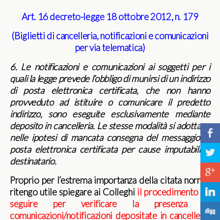
Art. 16 decreto-legge 18 ottobre 2012, n. 179
(Biglietti di cancelleria, notificazioni e comunicazioni
per via telematica)
6. Le notificazioni e comunicazioni ai soggetti per i
quali la legge prevede l’obbligo di munirsi di un indirizzo
di posta elettronica certificata, che non hanno
provveduto ad istituire o comunicare il predetto
indirizzo, sono eseguite esclusivamente mediante
deposito in cancelleria. Le stesse modalità si adottano
b
nelle ipotesi di mancata consegna del messaggio di
posta elettronica certificata per cause imputabili al
a
destinatario.
c
Proprio per l’estrema importanza della citata norma,
j
ritengo utile spiegare ai Colleghi
il procedimento da
seguire per verificare la presenza di
F
comunicazioni/notificazioni depositate in cancelleria