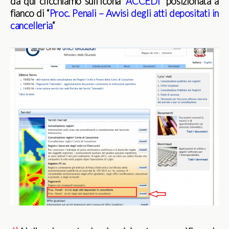
da qui clicchiamo sull’icona “
ACCEDI
” posizionata a
fianco di “
Proc. Penali – Avvisi degli atti depositati in
cancelleria
“