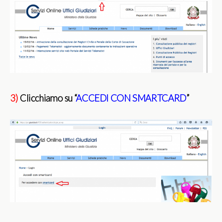
3)
Clicchiamo su “
ACCEDI CON SMARTCARD
”