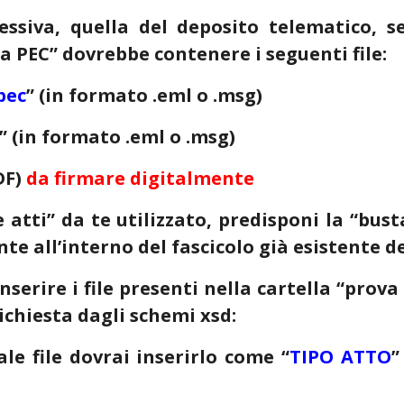
essiva, quella del deposito telematico, s
ica PEC” dovrebbe contenere i seguenti file:
pec
”
(in formato .eml o .msg)
”
(in formato .eml o .msg)
DF)
da firmare digitalmente
e atti” da te utilizzato, predisponi la “bu
e all’interno del fascicolo già esistente 
nserire i file presenti nella cartella “prov
 richiesta dagli schemi xsd:
tale file dovrai inserirlo come
“
TIPO ATTO
”