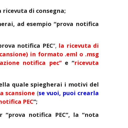
a ricevuta di consegna
;
erai, ad esempio “prova notifica
prova notifica PEC
”,
la ricevuta di
scansione)
in formato .eml o .msg
tazione notifica pec”
e “
ricevuta
lla quale spiegherai i motivi del
za scansione
(
se vuoi, puoi crearla
notifica PEC
”;
 “prova notifica PEC”, la “nota