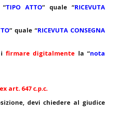
e
“
TIPO ATTO
”
quale
“
RICEVUTA
TTO
”
quale
“
RICEVUTA CONSEGNA
di
firmare digitalmente
la “
nota
 art. 647 c.p.c.
izione, devi chiedere al giudice