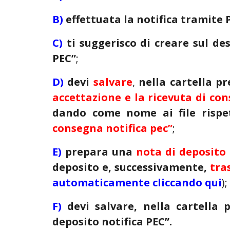
B)
effettuata la notifica tramite 
C)
ti suggerisco di
creare sul de
PEC”
;
D)
devi
salvare
,
nella cartella 
accettazione e la ricevuta di co
dando come nome ai file risp
consegna notifica pec”
;
E)
prepara una
nota di deposito
deposito e, successivamente,
tra
automaticamente cliccando qui
);
F)
devi salvare, nella cartella
deposito notifica PEC”.