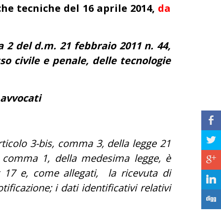
che tecniche del 16 aprile 2014,
da
 2 del d.m. 21 febbraio 2011 n. 44,
o civile e penale, delle tecnologie
 avvocati
b
a
’articolo 3-bis, comma 3, della legge 21
o 9, comma 1, della medesima legge, è
c
rt 17 e, come allegati, la ricevuta di
j
icazione; i dati identificativi relativi
F