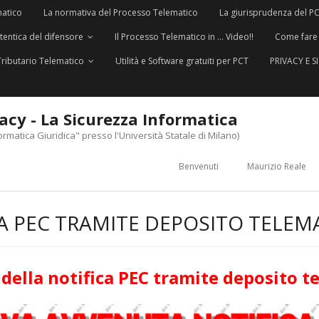
matico
La normativa del Processo Telematico
La giurisprudenza del P
utentica del difensore
Il Processo Telematico in … Video!!
Come fare
Tributario Telematico
Utilità e Software gratuiti per PCT
PRIVACY E 
vacy - La Sicurezza Informatica
ormatica Giuridica" presso l'Università Statale di Milano)
Benvenuti
Maurizio Reale
CA PEC TRAMITE DEPOSITO TELEM
 della notifica PEC
tramite deposito t