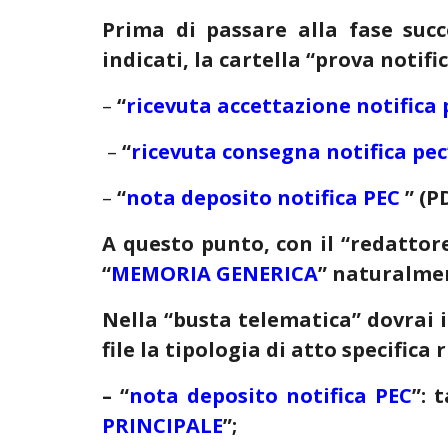
Prima di passare alla fase succ
indicati, la cartella “prova notif
–
“
ricevuta accettazione notifica 
–
“
ricevuta consegna notifica pec
–
“
nota deposito notifica PEC
” (P
A questo punto,
con il “redattor
“
MEMORIA GENERICA
”
naturalment
Nella “busta telematica” dovrai i
file la tipologia di atto specifica
–
“
nota deposito notifica PEC
”
: 
PRINCIPALE
”
;