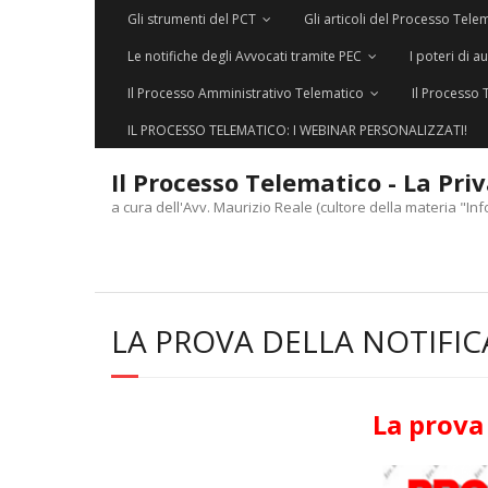
Gli strumenti del PCT
Gli articoli del Processo Tele
Le notifiche degli Avvocati tramite PEC
I poteri di a
Il Processo Amministrativo Telematico
Il Processo 
IL PROCESSO TELEMATICO: I WEBINAR PERSONALIZZATI!
Il Processo Telematico - La Pri
a cura dell'Avv. Maurizio Reale (cultore della materia "Inf
LA PROVA DELLA NOTIFI
La prova