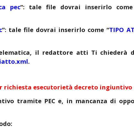
ica pec
”
: tale file dovrai inserirlo com
c
”
: tale file dovrai inserirlo come
“
TIPO A
telematica, il redattore atti Ti chiederà 
tiatto.xml
.
r richiesta esecutorietà decreto ingiuntivo ex
ntivo tramite PEC e, in mancanza di oppos
odo: