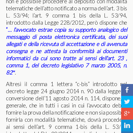
non è possibile procedere al deposito con modalità
telematiche dell’atto notificato a norma dell’art. 3 bis
L. 53/94; l’art. 9 comma 1 bis della L. 53/94,
introdotto dalla Legge 228/2012, però dispone che
“
…
l’avvocato
estrae
copia
su
supporto
analogico
del
messaggio
di
posta
elettronica
certificata,
dei
suoi
allegati
e
della
ricevuta
di
accettazione
e
di
avvenuta
consegna
e
ne
attesta
la
conformità
ai
documenti
informatici
da cui sono tratte ai sensi dell’art. 23 ,
comma 1, del decreto legislativo 7 marzo 2005, n.
82″
.
Altresì il comma 1 lettera “c-bis” introdotto nel
b
decreto legge 24 giugno 2014 n. 90 dalla legge di
conversione dell’11 agosto 2014 n. 114, dispone, in
a
generale, che in tutti i casi in cui l’avvocato debba
fornire la prova della notificazione e non sia possibile
c
fornirla con modalità telematiche, dovrà procedere
j
ai sensi dell’art. 9 comma 1-bis della L. 53/94