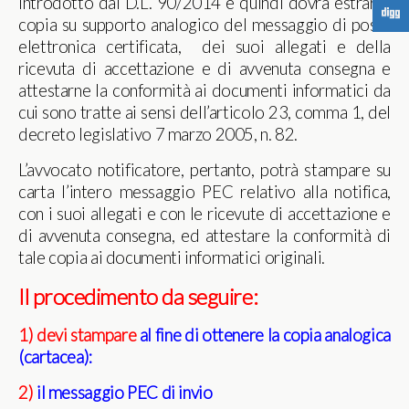
introdotto dal D.L. 90/2014 e quindi dovrà estrarre
F
copia su supporto analogico del messaggio di posta
elettronica certificata, dei suoi allegati e della
ricevuta di accettazione e di avvenuta consegna e
attestarne la conformità ai documenti informatici da
cui sono tratte ai sensi dell’articolo 23, comma 1, del
decreto legislativo 7 marzo 2005, n. 82.
L’avvocato notificatore, pertanto, potrà stampare su
carta l’intero messaggio PEC relativo alla notifica,
con i suoi allegati e con le ricevute di accettazione e
di avvenuta consegna, ed attestare la conformità di
tale copia ai documenti informatici originali.
Il procedimento da seguire:
1)
devi stampare
al fine di ottenere la copia analogica
(cartacea):
2)
il messaggio PEC di invio