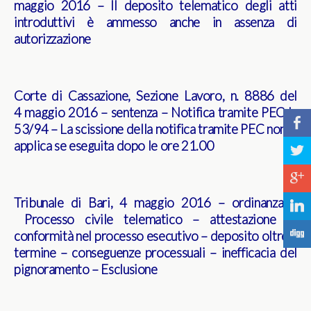
maggio 2016 – Il deposito telematico degli atti
introduttivi è ammesso anche in assenza di
autorizzazione
Corte di Cassazione, Sezione Lavoro, n. 8886 del
4 maggio 2016 – sentenza – Notifica tramite PEC L.
b
53/94 – La scissione della notifica tramite PEC non si
applica se eseguita dopo le ore 21.00
a
c
Tribunale di Bari, 4 maggio 2016 – ordinanza –
j
Processo civile telematico – attestazione di
F
conformità nel processo esecutivo – deposito oltre il
termine – conseguenze processuali – inefficacia del
pignoramento – Esclusione