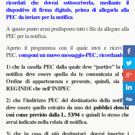
ricordati che dovrai sottoscriverla, mediante il
dispositivo di firma digitale, prima di allegarla alla
PEC da inviare per la notifica
.
A questo punto avrai predisposto tutti i file da allegare alla
PEC per la notifica.
Aperto il programma con il quale invii e ricevi le
b
componi un nuovo messaggio-PEC, ricordandoti:
PEC,
a
1) che la casella PEC dalla quale deve “partire” la tua
notifica deve essere quella da te comunicata al tuo
c
Ordine di appartenenza e presente, quindi, sia nel
REGINDE che nell’INIPEC
j
2) che l’indirizzo PEC del destinatario della notifica
F
deve essere quello estratto da uno dei
pubblici elenchi
così come previsto dalla L. 53/94
e quindi lo stesso che
avrai indicato nella relata di notifica.
3) che in caso di più destinatari, dovrai inserire i