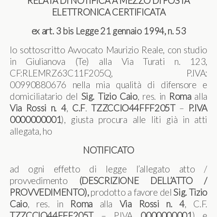
RELATA DI NOTIFICA A MEZZO DI POSTA
ELETTRONICA CERTIFICATA
ex art. 3 bis Legge 21 gennaio 1994, n. 53
Io sottoscritto Avvocato Maurizio Reale, con studio
in Giulianova (Te) alla Via Turati n. 123,
CF:RLEMRZ63C11F205Q, P.IVA:
00990880676 nella mia qualità di difensore e
domiciliatario del
Sig. Tizio Caio
, res. in
Roma
alla
Via Rossi n. 4
,
C.F
.
TZZCCIO44FFF205T
–
P.IVA
0000000001
), giusta procura alle liti già in atti
allegata, ho
NOTIFICATO
ad ogni effetto di legge l’allegato atto /
provvedimento
(DESCRIZIONE DELL’ATTO /
PROVVEDIMENTO)
,
prodotto a favore del
Sig. Tizio
Caio
, res. in
Roma
alla
Via Rossi n. 4
, C.F.
TZZCCIO44FFF205T
– P.IVA
0000000001
) e