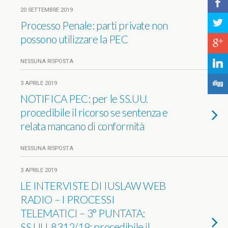
b
20 SETTEMBRE 2019
a
Processo Penale: parti private non
possono utilizzare la PEC
c
NESSUNA RISPOSTA
j
F
3 APRILE 2019
NOTIFICA PEC: per le SS.UU.
procedibile il ricorso se sentenza e
relata mancano di conformità
NESSUNA RISPOSTA
3 APRILE 2019
LE INTERVISTE DI IUSLAW WEB
RADIO – I PROCESSI
TELEMATICI – 3° PUNTATA:
SS.UU. 8312/19: procedibile il