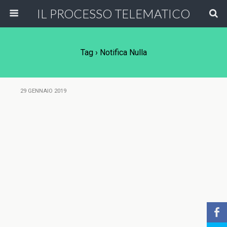
IL PROCESSO TELEMATICO
Tag › Notifica Nulla
29 GENNAIO 2019
b