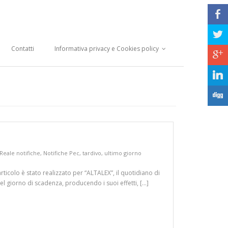
b
a
Contatti
Informativa privacy e Cookies policy
c
j
F
Reale notifiche
,
Notifiche Pec
,
tardivo
,
ultimo giorno
articolo è stato realizzato per “ALTALEX”, il quotidiano di
el giorno di scadenza, producendo i suoi effetti, […]