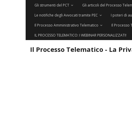
Gli strumenti del PCT
Gli articoli del Processo Tele
Le notifiche degli Avvocati tramite PEC
I poteri di a
Il Processo Amministrativo Telematico
Il Processo 
IL PROCESSO TELEMATICO: I WEBINAR PERSONALIZZATI!
Il Processo Telematico - La Pri