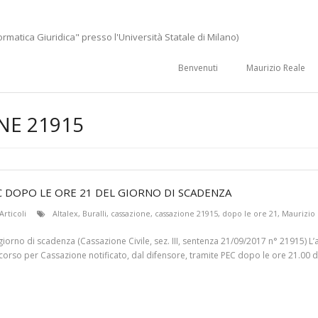
ormatica Giuridica" presso l'Università Statale di Milano)
Benvenuti
Maurizio Reale
NE 21915
EC DOPO LE ORE 21 DEL GIORNO DI SCADENZA
Articoli
Altalex
,
Buralli
,
cassazione
,
cassazione 21915
,
dopo le ore 21
,
Maurizio 
 giorno di scadenza (Cassazione Civile, sez. III, sentenza 21/09/2017 n° 21915) L’
ricorso per Cassazione notificato, dal difensore, tramite PEC dopo le ore 21.00 d