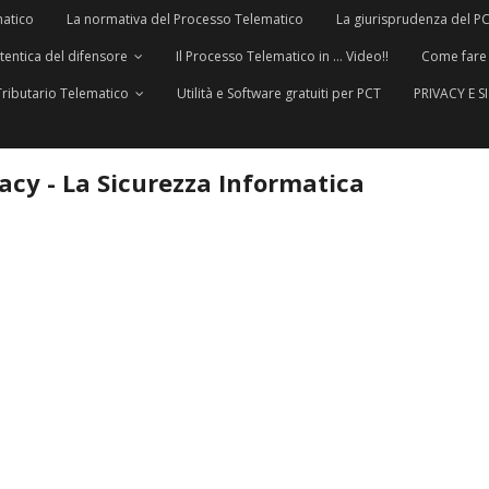
matico
La normativa del Processo Telematico
La giurisprudenza del P
utentica del difensore
Il Processo Telematico in … Video!!
Come fare
Tributario Telematico
Utilità e Software gratuiti per PCT
PRIVACY E 
vacy - La Sicurezza Informatica