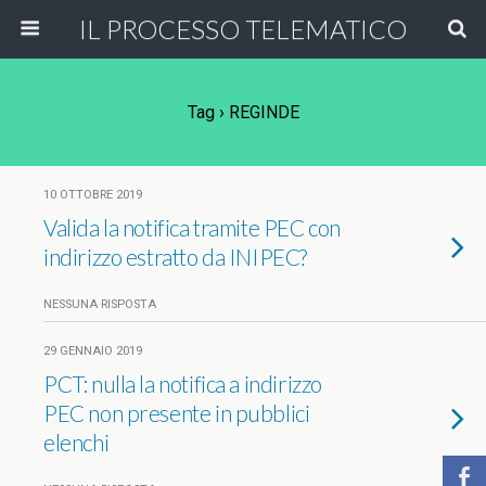
IL PROCESSO TELEMATICO
Tag › REGINDE
10 OTTOBRE 2019
Valida la notifica tramite PEC con
indirizzo estratto da INIPEC?
NESSUNA RISPOSTA
29 GENNAIO 2019
PCT: nulla la notifica a indirizzo
PEC non presente in pubblici
elenchi
b