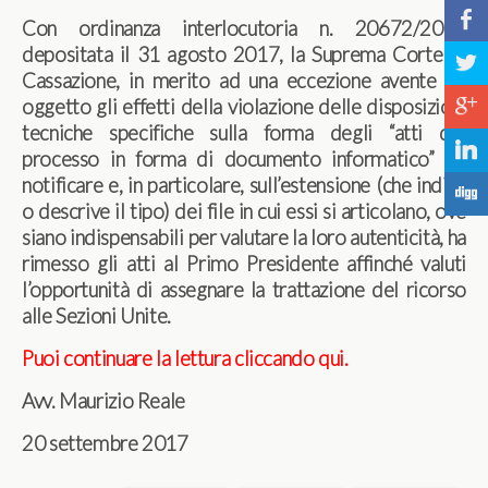
b
Con ordinanza interlocutoria n. 20672/2017
depositata il 31 agosto 2017, la Suprema Corte di
a
Cassazione, in merito ad una eccezione avente ad
c
oggetto gli effetti della violazione delle disposizioni
tecniche specifiche sulla forma degli “atti del
j
processo in forma di documento informatico” da
notificare e, in particolare, sull’estensione (che indica
F
o descrive il tipo) dei file in cui essi si articolano, ove
siano indispensabili per valutare la loro autenticità, ha
rimesso gli atti al Primo Presidente affinché valuti
l’opportunità di assegnare la trattazione del ricorso
alle Sezioni Unite.
Puoi continuare la lettura cliccando qui.
Avv. Maurizio Reale
20
settembre 2017