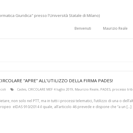
ormatica Giuridica" presso l'Università Statale di Milano)
Benvenuti
Maurizio Reale
RCOLARE “APRE” ALL’UTILIZZO DELLA FIRMA PADES!
icoli
Cades
,
CIRCOLARE MEF 4 luglio 2019
,
Maurizio Reale
,
PADES
,
processo tri
are, non solo nel PTT, ma in tutti i processi telematici, l’utilizzo di una o dell’
 europeo eIDAS 910/2014 il quale, all’articolo 46 prevede e dispone che “a un […]