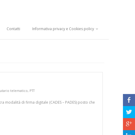
Contatti
Informativa privacy e Cookies policy
butario telematico
,
PTT
b
altra modalità di firma digitale (CADES – PADES) posto che
a
c