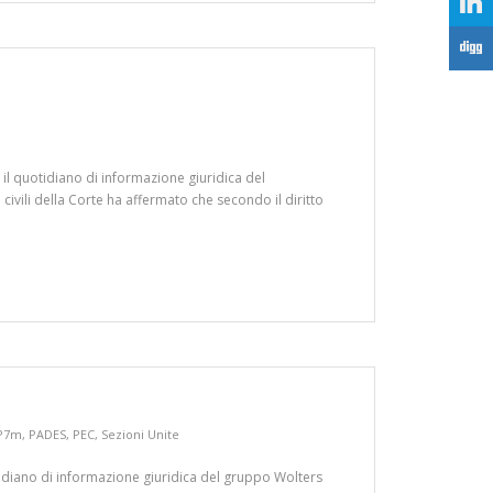
j
F
 il quotidiano di informazione giuridica del
civili della Corte ha affermato che secondo il diritto
P7m
,
PADES
,
PEC
,
Sezioni Unite
uotidiano di informazione giuridica del gruppo Wolters