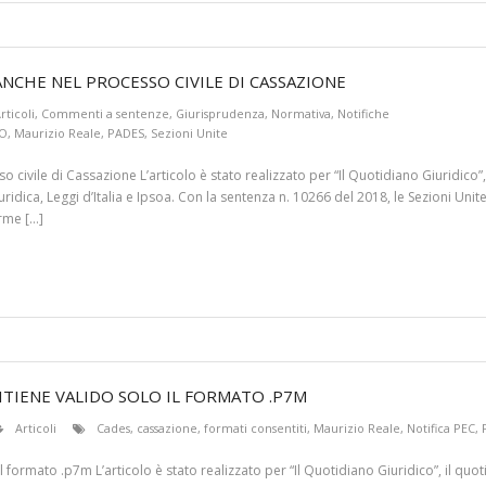
ANCHE NEL PROCESSO CIVILE DI CASSAZIONE
rticoli
,
Commenti a sentenze
,
Giurisprudenza
,
Normativa
,
Notifiche
CO
,
Maurizio Reale
,
PADES
,
Sezioni Unite
civile di Cassazione L’articolo è stato realizzato per “Il Quotidiano Giuridico”,
dica, Leggi d’Italia e Ipsoa. Con la sentenza n. 10266 del 2018, le Sezioni Unite 
irme […]
RITIENE VALIDO SOLO IL FORMATO .P7M
Articoli
Cades
,
cassazione
,
formati consentiti
,
Maurizio Reale
,
Notifica PEC
,
il formato .p7m L’articolo è stato realizzato per “Il Quotidiano Giuridico”, il q