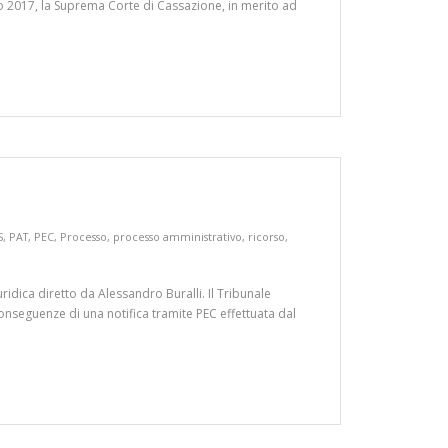
to 2017, la Suprema Corte di Cassazione, in merito ad
S
,
PAT
,
PEC
,
Processo
,
processo amministrativo
,
ricorso
,
ridica diretto da Alessandro Buralli. Il Tribunale
conseguenze di una notifica tramite PEC effettuata dal