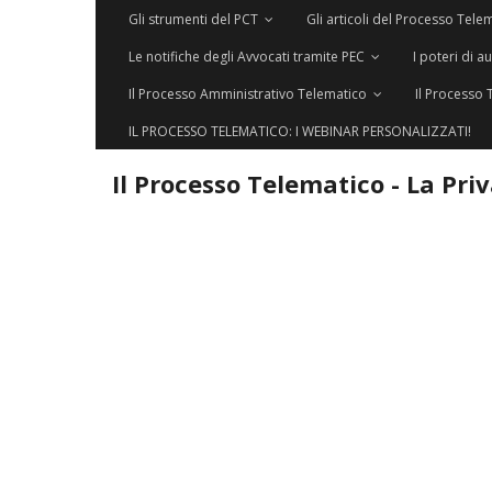
Gli strumenti del PCT
Gli articoli del Processo Tele
Le notifiche degli Avvocati tramite PEC
I poteri di a
Il Processo Amministrativo Telematico
Il Processo 
IL PROCESSO TELEMATICO: I WEBINAR PERSONALIZZATI!
Il Processo Telematico - La Pri