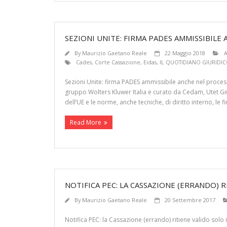
SEZIONI UNITE: FIRMA PADES AMMISSIBILE 
By
Maurizio Gaetano Reale
22 Maggio 2018
A
Cades
,
Corte Cassazione
,
Eidas
,
IL QUOTIDIANO GIURIDI
Sezioni Unite: firma PADES ammissibile anche nel processo 
gruppo Wolters Kluwer Italia e curato da Cedam, Utet Giuri
dell’UE e le norme, anche tecniche, di diritto interno, le f
Read More
NOTIFICA PEC: LA CASSAZIONE (ERRANDO) 
By
Maurizio Gaetano Reale
20 Settembre 2017
Notifica PEC: la Cassazione (errando) ritiene valido solo 