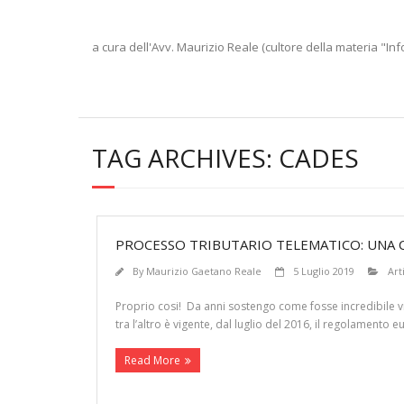
a cura dell'Avv. Maurizio Reale (cultore della materia "Inf
TAG ARCHIVES:
CADES
PROCESSO TRIBUTARIO TELEMATICO: UNA CI
By
Maurizio Gaetano Reale
5 Luglio 2019
Art
Proprio cosi! Da anni sostengo come fosse incredibile viet
tra l’altro è vigente, dal luglio del 2016, il regolamento
Read More