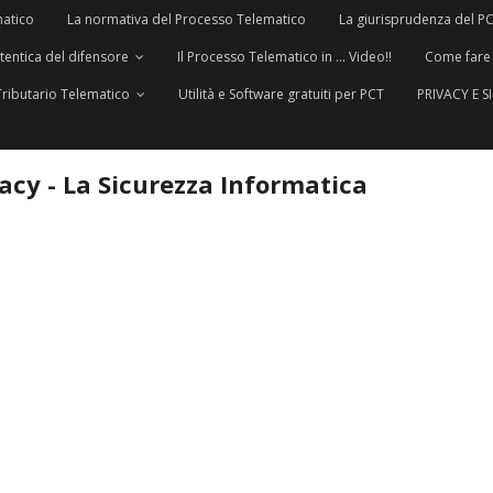
matico
La normativa del Processo Telematico
La giurisprudenza del P
utentica del difensore
Il Processo Telematico in … Video!!
Come fare
Tributario Telematico
Utilità e Software gratuiti per PCT
PRIVACY E 
vacy - La Sicurezza Informatica