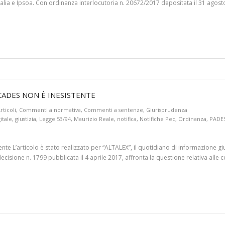
Italia e Ipsoa. Con ordinanza interlocutoria n. 20672/2017 depositata il 31 agos
CADES NON È INESISTENTE
rticoli
,
Commenti a normativa
,
Commenti a sentenze
,
Giurisprudenza
itale
,
giustizia
,
Legge 53/94
,
Maurizio Reale
,
notifica
,
Notifiche Pec
,
Ordinanza
,
PADE
nte L’articolo è stato realizzato per “ALTALEX”, il quotidiano di informazione giu
isione n. 1799 pubblicata il 4 aprile 2017, affronta la questione relativa alle 