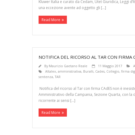
Kluwer Italia e curato da Cedam, Utet Giuridica, Leggi d’
una eccezione avente ad oggetto gli […]
Read More
NOTIFICA DEL RICORSO AL TAR CON FIRMA 
By
Maurizio Gaetano Reale
11 Maggio 2017
A
Altalex
,
amministrativa
,
Buralli
,
Cades
,
Collegio
,
firma dig
sentenza
,
TAR
Notifica del ricorso al Tar con firma CAdES non è inesiste
Amministrativo della Campania, Sezione Quarta, con la dec
ricorrente ai sensi […]
Read More