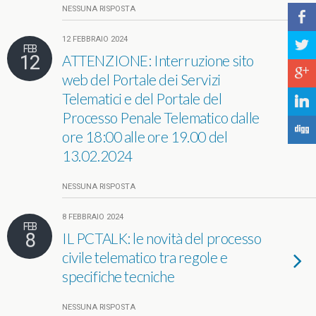
NESSUNA RISPOSTA
b
12 FEBBRAIO 2024
a
FEB
12
ATTENZIONE: Interruzione sito
c
web del Portale dei Servizi
Telematici e del Portale del
j
Processo Penale Telematico dalle
F
ore 18:00 alle ore 19.00 del
13.02.2024
NESSUNA RISPOSTA
8 FEBBRAIO 2024
FEB
8
IL PCTALK: le novità del processo
civile telematico tra regole e
specifiche tecniche
NESSUNA RISPOSTA