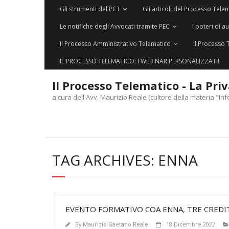
Gli strumenti del PCT
Gli articoli del Processo Tele
Le notifiche degli Avvocati tramite PEC
I poteri di a
Il Processo Amministrativo Telematico
Il Processo 
IL PROCESSO TELEMATICO: I WEBINAR PERSONALIZZATI!
Il Processo Telematico - La Pri
a cura dell'Avv. Maurizio Reale (cultore della materia "Inf
TAG ARCHIVES:
ENNA
EVENTO FORMATIVO COA ENNA, TRE CREDIT
By
Maurizio Gaetano Reale
18 Dicembre 2022