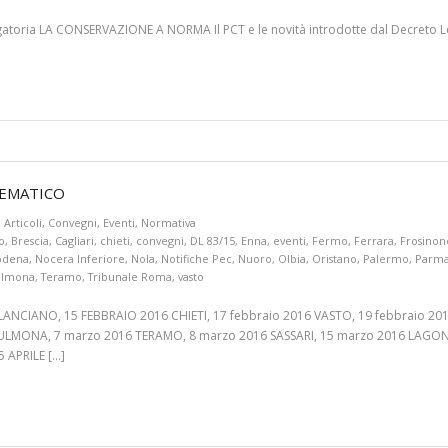
gatoria LA CONSERVAZIONE A NORMA Il PCT e le novità introdotte dal Decreto L
LEMATICO
Articoli
,
Convegni
,
Eventi
,
Normativa
o
,
Brescia
,
Cagliari
,
chieti
,
convegni
,
DL 83/15
,
Enna
,
eventi
,
Fermo
,
Ferrara
,
Frosinon
dena
,
Nocera Inferiore
,
Nola
,
Notifiche Pec
,
Nuoro
,
Olbia
,
Oristano
,
Palermo
,
Parm
ulmona
,
Teramo
,
Tribunale Roma
,
vasto
NCIANO, 15 FEBBRAIO 2016 CHIETI, 17 febbraio 2016 VASTO, 19 febbraio 201
ULMONA, 7 marzo 2016 TERAMO, 8 marzo 2016 SASSARI, 15 marzo 2016 LAGON
 APRILE […]