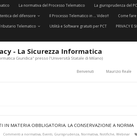
matico
La normativa del Processo Telematico
La giurisprudenza del P
utentica del difensore
Il Processo Telematico in … Video!!
Come fare
Tributario Telematico
Utilità e Software gratuiti per PCT
PRIVACY E 
vacy - La Sicurezza Informatica
ormatica Giuridica" presso l'Università Statale di Milano)
Benvenuti
Maurizio Reale
I IN MATERIA OBBLIGATORIA. LA CONSERVAZIONE A NORMA
Commenti a normativa
,
Eventi
,
Giurisprudenza
,
Normativa
,
Notifiche
,
Webinar