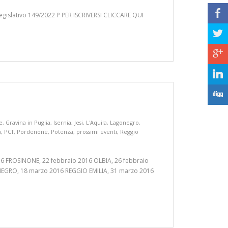
b
egislativo 149/2022 P PER ISCRIVERSI CLICCARE QUI
a
c
j
F
e
,
Gravina in Puglia
,
Isernia
,
Jesi
,
L'Aquila
,
Lagonegro
,
a
,
PCT
,
Pordenone
,
Potenza
,
prossimi eventi
,
Reggio
6 FROSINONE, 22 febbraio 2016 OLBIA, 26 febbraio
EGRO, 18 marzo 2016 REGGIO EMILIA, 31 marzo 2016