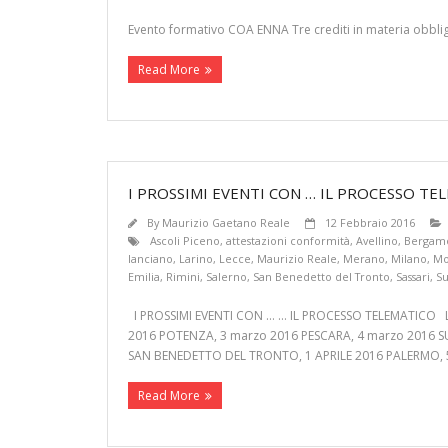
Evento formativo COA ENNA Tre crediti in materia obbli
Read More
I PROSSIMI EVENTI CON … IL PROCESSO TE
By
Maurizio Gaetano Reale
12 Febbraio 2016
Ascoli Piceno
,
attestazioni conformità
,
Avellino
,
Bergam
lanciano
,
Larino
,
Lecce
,
Maurizio Reale
,
Merano
,
Milano
,
Mo
Emilia
,
Rimini
,
Salerno
,
San Benedetto del Tronto
,
Sassari
,
S
I PROSSIMI EVENTI CON … … IL PROCESSO TELEMATICO LA
2016 POTENZA, 3 marzo 2016 PESCARA, 4 marzo 2016 S
SAN BENEDETTO DEL TRONTO, 1 APRILE 2016 PALERMO, 5
Read More