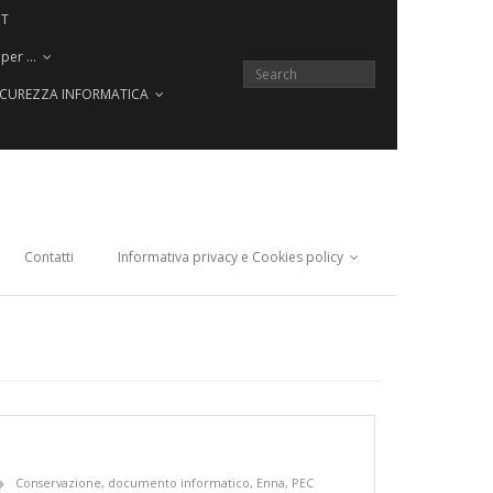
CT
 per …
SICUREZZA INFORMATICA
Contatti
Informativa privacy e Cookies policy
Conservazione
,
documento informatico
,
Enna
,
PEC