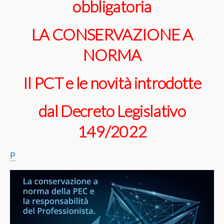
obbligatoria
LA CONSERVAZIONE A
NORMA
Il PCT e le novità introdotte
dal Decreto Legislativo
149/2022
P