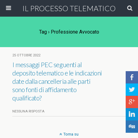
IL PROCESSO TELEMATICO
Tag › Professione Avvocato
25 OTTOBRE 2022
I messaggi PEC seguenti al
deposito telematico e le indicazioni
b
date dalla cancelleria alle parti
sono fonti di affidamento
a
qualificato?
c
NESSUNA RISPOSTA
j
F
Torna su