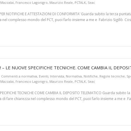
 Mazzalai
,
Francesco Lagonigro
,
Maurizio Reale
,
PCTALK
,
Seac
PER NOTIFICHE E ATTESTAZIONI DI CONFORMITA’ Guarda subito la terza puntat
zza nel complesso mondo del PCT, puoi farlo insieme a me e Fabrizio Sigillò Cos
E! – LE NUOVE SPECIFICHE TECNICHE. COME CAMBIA IL DEPOS
Commenti a normativa
,
Eventi
,
Intervista
,
Normativa
,
Notifiche
,
Regole tecniche
,
Sp
 Mazzalai
,
Francesco Lagonigro
,
Maurizio Reale
,
PCTALK
,
Seac
SPECIFICHE TECNICHE COME CAMBIA IL DEPOSITO TELEMATICO Guarda subito la
lia di fare chiarezza nel complesso mondo del PCT, puoi farlo insieme a me e Fab