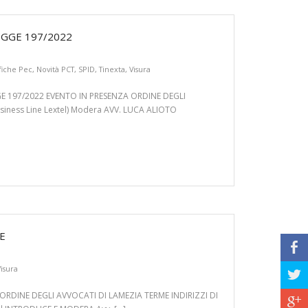
EGGE 197/2022
fiche Pec
,
Novità PCT
,
SPID
,
Tinexta
,
Visura
GE 197/2022 EVENTO IN PRESENZA ORDINE DEGLI
siness Line Lextel) Modera AVV. LUCA ALIOTO
E
b
Visura
a
G ORDINE DEGLI AVVOCATI DI LAMEZIA TERME INDIRIZZI DI
c