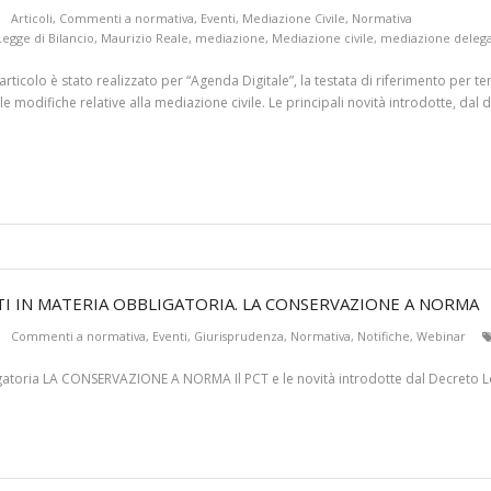
Articoli
,
Commenti a normativa
,
Eventi
,
Mediazione Civile
,
Normativa
Legge di Bilancio
,
Maurizio Reale
,
mediazione
,
Mediazione civile
,
mediazione deleg
’articolo è stato realizzato per “Agenda Digitale”, la testata di riferimento per te
 modifiche relative alla mediazione civile. Le principali novità introdotte, dal d
I IN MATERIA OBBLIGATORIA. LA CONSERVAZIONE A NORMA
Commenti a normativa
,
Eventi
,
Giurisprudenza
,
Normativa
,
Notifiche
,
Webinar
gatoria LA CONSERVAZIONE A NORMA Il PCT e le novità introdotte dal Decreto L