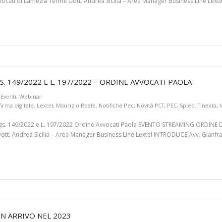
ocati di Lamezia Terme Dott. Andrea Sicilia – Area Manager Business Line Lex
S. 149/2022 E L. 197/2022 – ORDINE AVVOCATI PAOLA
Eventi
,
Webinar
firma digitale
,
Lextel
,
Maurizio Reale
,
Notifiche Pec
,
Novità PCT
,
PEC
,
Spied
,
Tinexta
,
D.Lgs. 149/2022 e L. 197/2022 Ordine Avvocati Paola EVENTO STREAMING ORDINE
Dott. Andrea Sicilia – Area Manager Business Line Lextel INTRODUCE Avv. Gianfra
IN ARRIVO NEL 2023