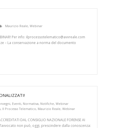
Maurizio Reale
,
Webinar
INAR! Per info: ilprocessotelematico@avvreale.com
renze – La conservazione a norma del documento
ONALIZZATI!
nvegni
,
Eventi
,
Normativa
,
Notifiche
,
Webinar
a
,
Il Processo Telematico
,
Maurizio Reale
,
Webinar
 ACCREDITATI DAL CONSIGLIO NAZIONALE FORENSE AI
vvocato non può, oggi, prescindere dalla conoscenza: