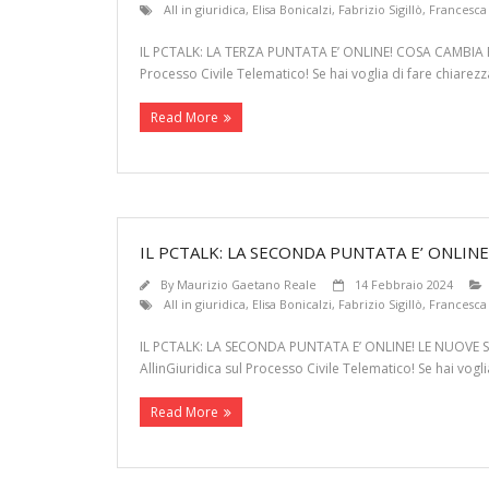
All in giuridica
,
Elisa Bonicalzi
,
Fabrizio Sigillò
,
Francesca
IL PCTALK: LA TERZA PUNTATA E’ ONLINE! COSA CAMBIA 
Processo Civile Telematico! Se hai voglia di fare chiare
Read More
IL PCTALK: LA SECONDA PUNTATA E’ ONLIN
By
Maurizio Gaetano Reale
14 Febbraio 2024
All in giuridica
,
Elisa Bonicalzi
,
Fabrizio Sigillò
,
Francesca
IL PCTALK: LA SECONDA PUNTATA E’ ONLINE! LE NUOVE 
AllinGiuridica sul Processo Civile Telematico! Se hai vog
Read More