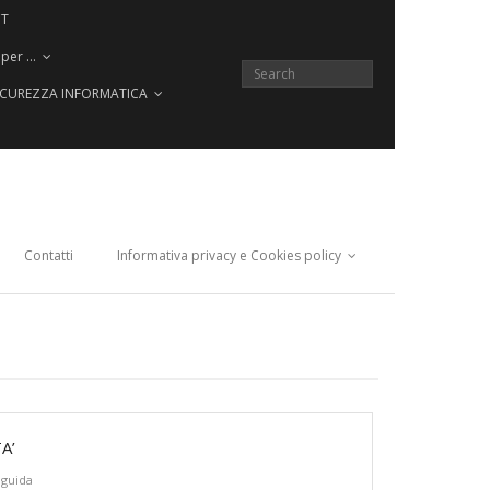
CT
 per …
SICUREZZA INFORMATICA
Contatti
Informativa privacy e Cookies policy
A’
oguida