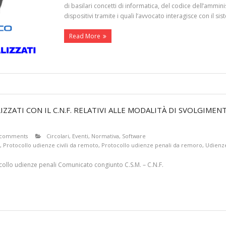
di basilari concetti di informatica, del codice dell’ammini
dispositivi tramite i quali l’avvocato interagisce con il sist
Read More
LIZZATI CON IL C.N.F. RELATIVI ALLE MODALITÀ DI SVOLGIME
 comments
Circolari
,
Eventi
,
Normativa
,
Software
,
Protocollo udienze civili da remoto
,
Protocollo udienze penali da remoro
,
Udienz
otocollo udienze penali Comunicato congiunto C.S.M. – C.N.F.