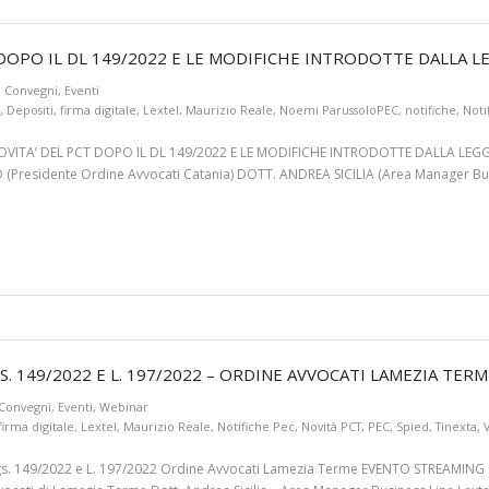
 DOPO IL DL 149/2022 E LE MODIFICHE INTRODOTTE DALLA L
Convegni
,
Eventi
,
Depositi
,
firma digitale
,
Lextel
,
Maurizio Reale
,
Noemi ParussoloPEC
,
notifiche
,
Noti
OVITA’ DEL PCT DOPO IL DL 149/2022 E LE MODIFICHE INTRODOTTE DALLA LEG
Presidente Ordine Avvocati Catania) DOTT. ANDREA SICILIA (Area Manager Bu
S. 149/2022 E L. 197/2022 – ORDINE AVVOCATI LAMEZIA TERM
Convegni
,
Eventi
,
Webinar
firma digitale
,
Lextel
,
Maurizio Reale
,
Notifiche Pec
,
Novità PCT
,
PEC
,
Spied
,
Tinexta
,
D.Lgs. 149/2022 e L. 197/2022 Ordine Avvocati Lamezia Terme EVENTO STREAMIN