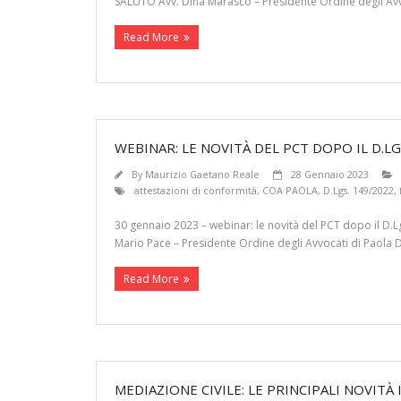
SALUTO Avv. Dina Marasco – Presidente Ordine degli Avv
Read More
WEBINAR: LE NOVITÀ DEL PCT DOPO IL D.LG
By
Maurizio Gaetano Reale
28 Gennaio 2023
attestazioni di conformità
,
COA PAOLA
,
D.Lgs. 149/2022
,
30 gennaio 2023 – webinar: le novità del PCT dopo il 
Mario Pace – Presidente Ordine degli Avvocati di Paola 
Read More
MEDIAZIONE CIVILE: LE PRINCIPALI NOVITÀ 