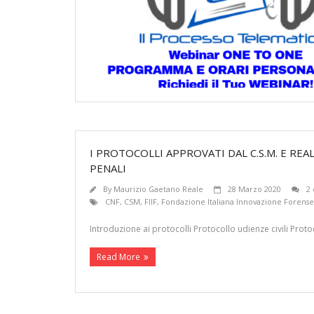
I PROTOCOLLI APPROVATI DAL C.S.M. E REA
PENALI
By
Maurizio Gaetano Reale
28 Marzo 2020
2
CNF
,
CSM
,
FIIF
,
Fondazione Italiana Innovazione Forense
Introduzione ai protocolli Protocollo udienze civili Pr
Read More