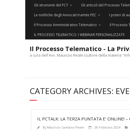
Gli strumenti del PCT
Gli articoli del Processo Tele
Le notifiche degli Avvocati tramite PEC
I poteri di a
Il Processo Amministrativo Telematico
Il Processo 
IL PROCESSO TELEMATICO: I WEBINAR PERSONALIZZATI!
Il Processo Telematico - La Pri
a cura dell'Avv. Maurizio Reale (cultore della materia "Inf
CATEGORY ARCHIVES:
EVE
IL PCTALK: LA TERZA PUNTATA E’ ONLINE! 
By
Maurizio Gaetano Reale
28 Febbraio 2024