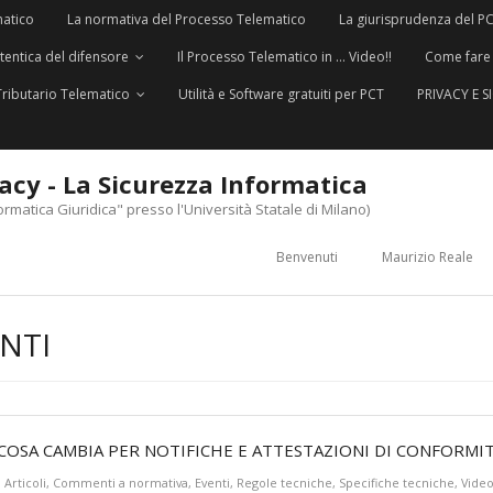
matico
La normativa del Processo Telematico
La giurisprudenza del P
utentica del difensore
Il Processo Telematico in … Video!!
Come fare
Tributario Telematico
Utilità e Software gratuiti per PCT
PRIVACY E 
vacy - La Sicurezza Informatica
ormatica Giuridica" presso l'Università Statale di Milano)
Benvenuti
Maurizio Reale
NTI
– COSA CAMBIA PER NOTIFICHE E ATTESTAZIONI DI CONFORMIT
Articoli
,
Commenti a normativa
,
Eventi
,
Regole tecniche
,
Specifiche tecniche
,
Vide