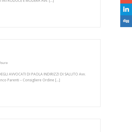
tel INTRODUCE E MODERA Avv. […]
j
F
Visura
 DEGLI AVVOCATI DI PAOLA INDIRIZZI DI SALUTO Avv.
nco Parenti – Consigliere Ordine […]