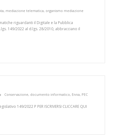
ata
,
mediazione telematica
,
organismo mediazione
matiche riguardanti il Digitale e la Pubblica
.lgs. 149/2022 al d.lgs. 28/2010, abbracciano il
Conservazione
,
documento informatico
,
Enna
,
PEC
egislativo 149/2022 P PER ISCRIVERSI CLICCARE QUI