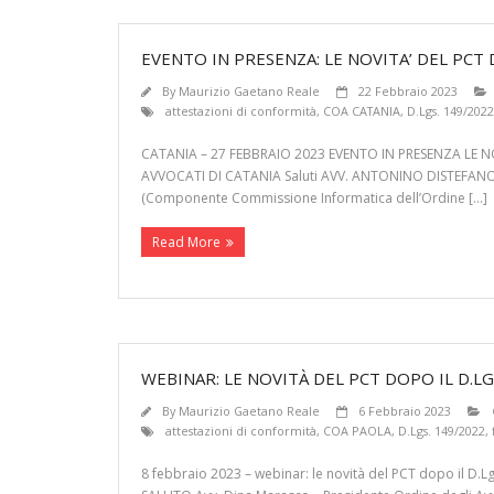
EVENTO IN PRESENZA: LE NOVITA’ DEL PCT
By
Maurizio Gaetano Reale
22 Febbraio 2023
attestazioni di conformità
,
COA CATANIA
,
D.Lgs. 149/2022
CATANIA – 27 FEBBRAIO 2023 EVENTO IN PRESENZA LE N
AVVOCATI DI CATANIA Saluti AVV. ANTONINO DISTEFANO (
(Componente Commissione Informatica dell’Ordine […]
Read More
WEBINAR: LE NOVITÀ DEL PCT DOPO IL D.LG
By
Maurizio Gaetano Reale
6 Febbraio 2023
attestazioni di conformità
,
COA PAOLA
,
D.Lgs. 149/2022
,
8 febbraio 2023 – webinar: le novità del PCT dopo il 