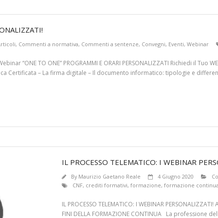
ONALIZZATI!
rticoli
,
Commenti a normativa
,
Commenti a sentenze
,
Convegni
,
Eventi
,
Webinar
ebinar “ONE TO ONE” PROGRAMMI E ORARI PERSONALIZZATI Richiedi il Tuo WEB
Certificata – La firma digitale – Il documento informatico: tipologie e diffe
IL PROCESSO TELEMATICO: I WEBINAR PERS
By
Maurizio Gaetano Reale
4 Giugno 2020
Co
CNF
,
crediti formativi
,
formazione
,
formazione continu
IL PROCESSO TELEMATICO: I WEBINAR PERSONALIZZATI!
FINI DELLA FORMAZIONE CONTINUA La professione dell’a