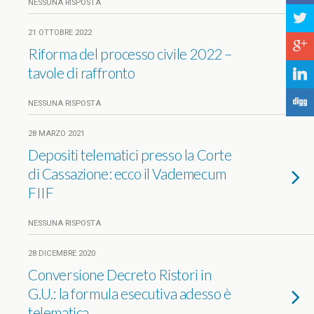
NESSUNA RISPOSTA
a
21 OTTOBRE 2022
c
Riforma del processo civile 2022 –
tavole di raffronto
j
F
NESSUNA RISPOSTA
28 MARZO 2021
Depositi telematici presso la Corte
di Cassazione: ecco il Vademecum
FIIF
NESSUNA RISPOSTA
28 DICEMBRE 2020
Conversione Decreto Ristori in
G.U.: la formula esecutiva adesso è
telematica