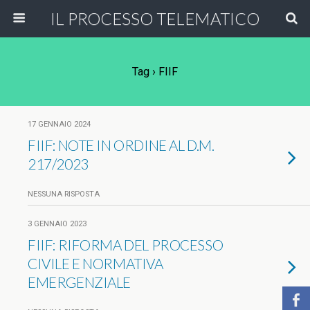
IL PROCESSO TELEMATICO
Tag › FIIF
17 GENNAIO 2024
FIIF: NOTE IN ORDINE AL D.M.
217/2023
NESSUNA RISPOSTA
3 GENNAIO 2023
FIIF: RIFORMA DEL PROCESSO
CIVILE E NORMATIVA
EMERGENZIALE
b