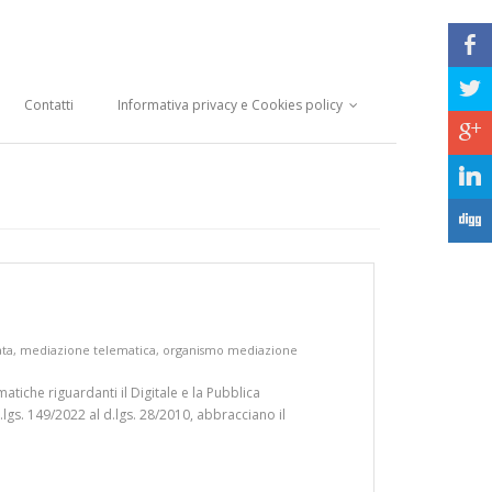
b
a
Contatti
Informativa privacy e Cookies policy
c
j
F
ata
,
mediazione telematica
,
organismo mediazione
matiche riguardanti il Digitale e la Pubblica
.lgs. 149/2022 al d.lgs. 28/2010, abbracciano il