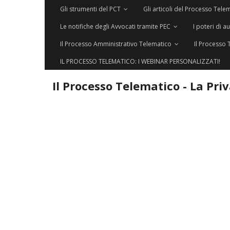
Gli strumenti del PCT
Gli articoli del Processo Tele
Le notifiche degli Avvocati tramite PEC
I poteri di a
Il Processo Amministrativo Telematico
Il Processo 
IL PROCESSO TELEMATICO: I WEBINAR PERSONALIZZATI!
Il Processo Telematico - La Pri