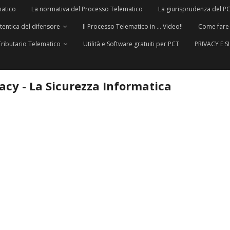
matico
La normativa del Processo Telematico
La giurisprudenza del P
utentica del difensore
Il Processo Telematico in … Video!!
Come fare
Tributario Telematico
Utilità e Software gratuiti per PCT
PRIVACY E 
vacy - La Sicurezza Informatica