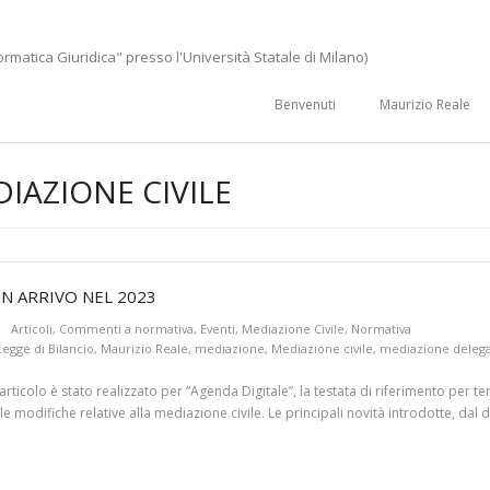
ormatica Giuridica" presso l'Università Statale di Milano)
Benvenuti
Maurizio Reale
IAZIONE CIVILE
IN ARRIVO NEL 2023
Articoli
,
Commenti a normativa
,
Eventi
,
Mediazione Civile
,
Normativa
Legge di Bilancio
,
Maurizio Reale
,
mediazione
,
Mediazione civile
,
mediazione deleg
’articolo è stato realizzato per “Agenda Digitale”, la testata di riferimento per te
 modifiche relative alla mediazione civile. Le principali novità introdotte, dal d