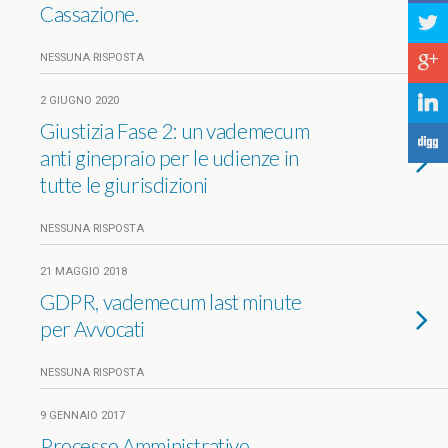
Cassazione.
a
NESSUNA RISPOSTA
c
j
2 GIUGNO 2020
Giustizia Fase 2: un vademecum
F
anti ginepraio per le udienze in
tutte le giurisdizioni
NESSUNA RISPOSTA
21 MAGGIO 2018
GDPR, vademecum last minute
per Avvocati
NESSUNA RISPOSTA
9 GENNAIO 2017
Processo Amministrativo