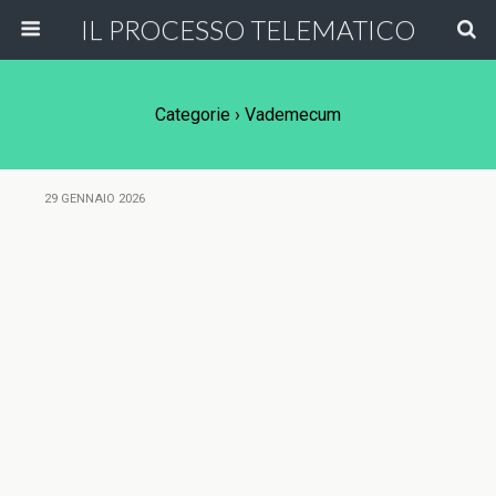
IL PROCESSO TELEMATICO
Categorie ›
Vademecum
29 GENNAIO 2026