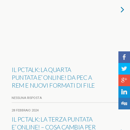
b
a
IL PCTALK: LA QUARTA
PUNTATA E’ ONLINE! DA PEC A
c
REM E NUOVI FORMATI DI FILE
j
NESSUNA RISPOSTA
F
28 FEBBRAIO 2024
IL PCTALK: LA TERZA PUNTATA
E’ ONLINE! – COSA CAMBIA PER