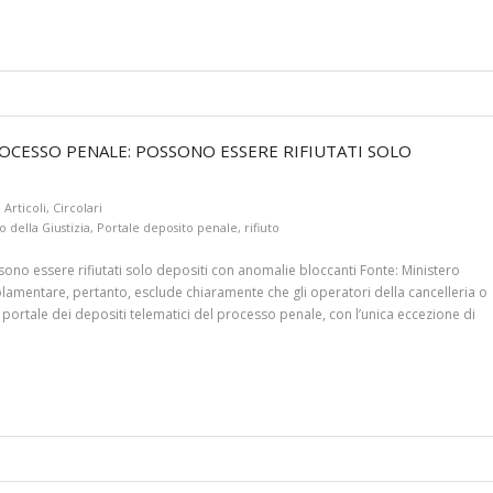
ROCESSO PENALE: POSSONO ESSERE RIFIUTATI SOLO
Articoli
,
Circolari
o della Giustizia
,
Portale deposito penale
,
rifiuto
sono essere rifiutati solo depositi con anomalie bloccanti Fonte: Ministero
olamentare, pertanto, esclude chiaramente che gli operatori della cancelleria o
 portale dei depositi telematici del processo penale, con l’unica eccezione di