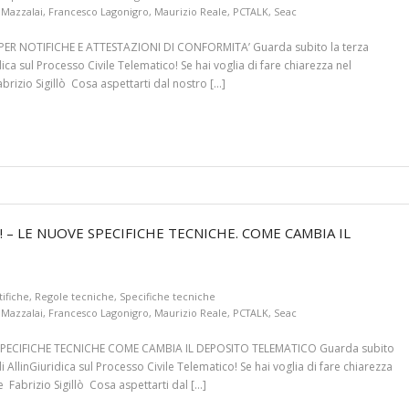
 Mazzalai
,
Francesco Lagonigro
,
Maurizio Reale
,
PCTALK
,
Seac
PER NOTIFICHE E ATTESTAZIONI DI CONFORMITA’ Guarda subito la terza
dica sul Processo Civile Telematico! Se hai voglia di fare chiarezza nel
izio Sigillò Cosa aspettarti dal nostro […]
! – LE NUOVE SPECIFICHE TECNICHE. COME CAMBIA IL
ifiche
,
Regole tecniche
,
Specifiche tecniche
 Mazzalai
,
Francesco Lagonigro
,
Maurizio Reale
,
PCTALK
,
Seac
SPECIFICHE TECNICHE COME CAMBIA IL DEPOSITO TELEMATICO Guarda subito
i AllinGiuridica sul Processo Civile Telematico! Se hai voglia di fare chiarezza
Fabrizio Sigillò Cosa aspettarti dal […]