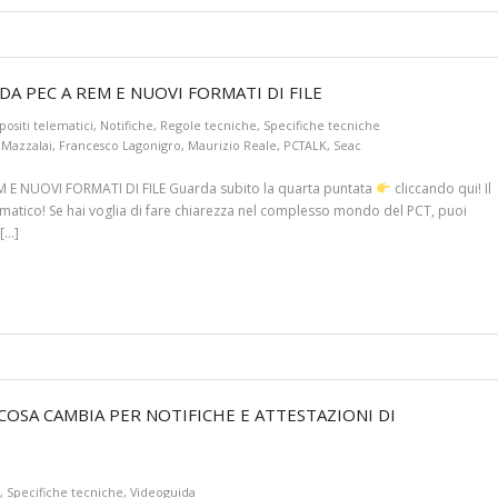
 DA PEC A REM E NUOVI FORMATI DI FILE
ositi telematici
,
Notifiche
,
Regole tecniche
,
Specifiche tecniche
 Mazzalai
,
Francesco Lagonigro
,
Maurizio Reale
,
PCTALK
,
Seac
 E NUOVI FORMATI DI FILE Guarda subito la quarta puntata
cliccando qui! Il
lematico! Se hai voglia di fare chiarezza nel complesso mondo del PCT, puoi
 […]
– COSA CAMBIA PER NOTIFICHE E ATTESTAZIONI DI
,
Specifiche tecniche
,
Videoguida