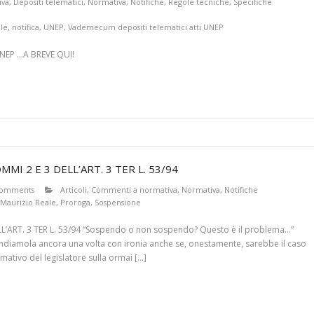
iva
,
Depositi telematici
,
Normativa
,
Notifiche
,
Regole tecniche
,
Specifiche
le
,
notifica
,
UNEP
,
Vademecum depositi telematici atti UNEP
NEP …A BREVE QUI!
I 2 E 3 DELL’ART. 3 TER L. 53/94
comments
Articoli
,
Commenti a normativa
,
Normativa
,
Notifiche
Maurizio Reale
,
Proroga
,
Sospensione
’ART. 3 TER L. 53/94 “Sospendo o non sospendo? Questo è il problema…”
rendiamola ancora una volta con ironia anche se, onestamente, sarebbe il caso
mativo del legislatore sulla ormai […]