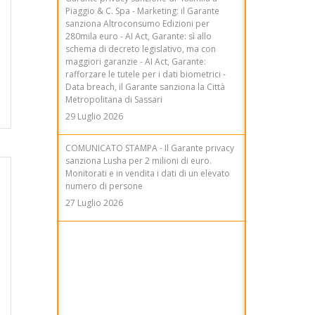
Piaggio & C. Spa - Marketing: il Garante
sanziona Altroconsumo Edizioni per
280mila euro - AI Act, Garante: sì allo
schema di decreto legislativo, ma con
maggiori garanzie - AI Act, Garante:
rafforzare le tutele per i dati biometrici -
Data breach, il Garante sanziona la Città
Metropolitana di Sassari
29 Luglio 2026
COMUNICATO STAMPA - Il Garante privacy
sanziona Lusha per 2 milioni di euro.
Monitorati e in vendita i dati di un elevato
numero di persone
27 Luglio 2026
COMUNICATO STAMPA - Telemarketing, il
Garante privacy sanziona Tim per 9,5
milioni di euro. Consensi acquisiti
illecitamente, inadeguati controlli sulla
filiera e ostacoli all'esercizio dei diritti degli
utenti
31 Luglio 2026