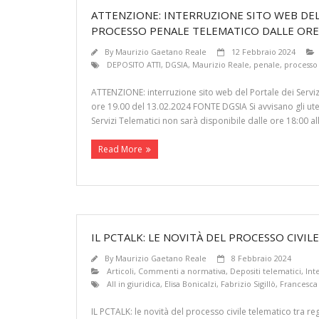
ATTENZIONE: INTERRUZIONE SITO WEB DEL 
PROCESSO PENALE TELEMATICO DALLE ORE 1
By
Maurizio Gaetano Reale
12 Febbraio 2024
DEPOSITO ATTI
,
DGSIA
,
Maurizio Reale
,
penale
,
processo
ATTENZIONE: interruzione sito web del Portale dei Serviz
ore 19.00 del 13.02.2024 FONTE DGSIA Si avvisano gli uten
Servizi Telematici non sarà disponibile dalle ore 18:00 al
Read More
IL PCTALK: LE NOVITÀ DEL PROCESSO CIVI
By
Maurizio Gaetano Reale
8 Febbraio 2024
Articoli
,
Commenti a normativa
,
Depositi telematici
,
Int
All in giuridica
,
Elisa Bonicalzi
,
Fabrizio Sigillò
,
Francesca
IL PCTALK: le novità del processo civile telematico tra r