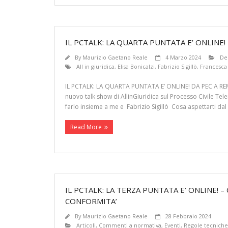
IL PCTALK: LA QUARTA PUNTATA E’ ONLINE!
By
Maurizio Gaetano Reale
4 Marzo 2024
Dep
All in giuridica
,
Elisa Bonicalzi
,
Fabrizio Sigillò
,
Francesca
IL PCTALK: LA QUARTA PUNTATA E’ ONLINE! DA PEC A REM
nuovo talk show di AllinGiuridica sul Processo Civile Te
farlo insieme a me e Fabrizio Sigillò Cosa aspettarti dal
Read More
IL PCTALK: LA TERZA PUNTATA E’ ONLINE! 
CONFORMITA’
By
Maurizio Gaetano Reale
28 Febbraio 2024
Articoli
,
Commenti a normativa
,
Eventi
,
Regole tecniche