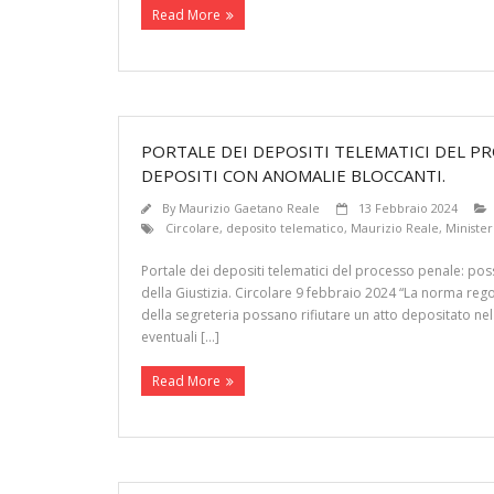
Read More
PORTALE DEI DEPOSITI TELEMATICI DEL P
DEPOSITI CON ANOMALIE BLOCCANTI.
By
Maurizio Gaetano Reale
13 Febbraio 2024
Circolare
,
deposito telematico
,
Maurizio Reale
,
Minister
Portale dei depositi telematici del processo penale: pos
della Giustizia. Circolare 9 febbraio 2024 “La norma reg
della segreteria possano rifiutare un atto depositato nel
eventuali […]
Read More