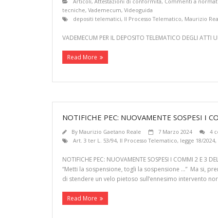
Articoli
,
Attestazioni di conformità
,
Commenti a normat
tecniche
,
Vademecum
,
Videoguida
depositi telematici
,
Il Processo Telematico
,
Maurizio Rea
VADEMECUM PER IL DEPOSITO TELEMATICO DEGLI ATTI U
Read More
NOTIFICHE PEC: NUOVAMENTE SOSPESI I COMM
By
Maurizio Gaetano Reale
7 Marzo 2024
4 
Art. 3 ter L. 53/94
,
Il Processo Telematico
,
legge 18/2024
,
NOTIFICHE PEC: NUOVAMENTE SOSPESI I COMMI 2 E 3 DELL
“Metti la sospensione, togli la sospensione …” Ma si, p
di stendere un velo pietoso sull’ennesimo intervento nor
Read More