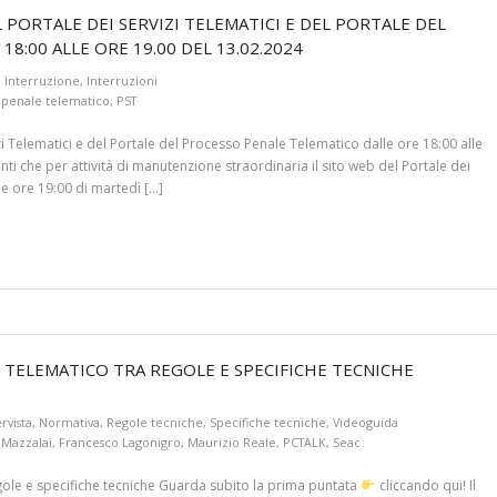
PORTALE DEI SERVIZI TELEMATICI E DEL PORTALE DEL
8:00 ALLE ORE 19.00 DEL 13.02.2024
Interruzione
,
Interruzioni
 penale telematico
,
PST
i Telematici e del Portale del Processo Penale Telematico dalle ore 18:00 alle
ti che per attività di manutenzione straordinaria il sito web del Portale dei
le ore 19:00 di martedì […]
LE TELEMATICO TRA REGOLE E SPECIFICHE TECNICHE
ervista
,
Normativa
,
Regole tecniche
,
Specifiche tecniche
,
Videoguida
 Mazzalai
,
Francesco Lagonigro
,
Maurizio Reale
,
PCTALK
,
Seac
egole e specifiche tecniche Guarda subito la prima puntata
cliccando qui! Il