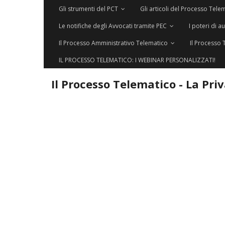
Gli strumenti del PCT
Gli articoli del Processo Tele
Le notifiche degli Avvocati tramite PEC
I poteri di a
Il Processo Amministrativo Telematico
Il Processo 
IL PROCESSO TELEMATICO: I WEBINAR PERSONALIZZATI!
Il Processo Telematico - La Pri