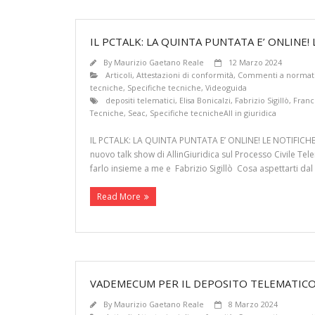
IL PCTALK: LA QUINTA PUNTATA E’ ONLINE!
By
Maurizio Gaetano Reale
12 Marzo 2024
Articoli
,
Attestazioni di conformità
,
Commenti a normat
tecniche
,
Specifiche tecniche
,
Videoguida
depositi telematici
,
Elisa Bonicalzi
,
Fabrizio Sigillò
,
Franc
Tecniche
,
Seac
,
Specifiche tecnicheAll in giuridica
IL PCTALK: LA QUINTA PUNTATA E’ ONLINE! LE NOTIFICHE
nuovo talk show di AllinGiuridica sul Processo Civile Te
farlo insieme a me e Fabrizio Sigillò Cosa aspettarti dal
Read More
VADEMECUM PER IL DEPOSITO TELEMATICO
By
Maurizio Gaetano Reale
8 Marzo 2024