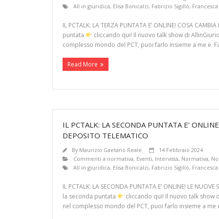
All in giuridica
,
Elisa Bonicalzi
,
Fabrizio Sigillò
,
Francesca
IL PCTALK: LA TERZA PUNTATA E’ ONLINE! COSA CAMBIA 
puntata
cliccando qui! Il nuovo talk show di AllinGiuri
complesso mondo del PCT, puoi farlo insieme a me e Fabr
Read More
IL PCTALK: LA SECONDA PUNTATA E’ ONLINE
DEPOSITO TELEMATICO
By
Maurizio Gaetano Reale
14 Febbraio 2024
Commenti a normativa
,
Eventi
,
Intervista
,
Normativa
,
Not
All in giuridica
,
Elisa Bonicalzi
,
Fabrizio Sigillò
,
Francesca
IL PCTALK: LA SECONDA PUNTATA E’ ONLINE! LE NUOVE 
la seconda puntata
cliccando qui! Il nuovo talk show d
nel complesso mondo del PCT, puoi farlo insieme a me e 