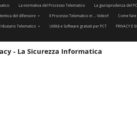
matico
La normativa del Processo Telematico
La giurisprudenza del P
utentica del difensore
Il Processo Telematico in … Video!!
Come fare
Tributario Telematico
Utilità e Software gratuiti per PCT
PRIVACY E 
vacy - La Sicurezza Informatica