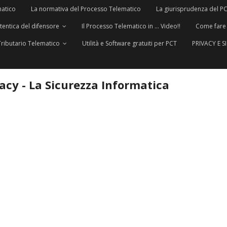
matico
La normativa del Processo Telematico
La giurisprudenza del P
utentica del difensore
Il Processo Telematico in … Video!!
Come fare
Tributario Telematico
Utilità e Software gratuiti per PCT
PRIVACY E 
vacy - La Sicurezza Informatica