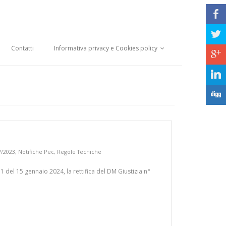
b
a
Contatti
Informativa privacy e Cookies policy
c
j
F
7/2023
,
Notifiche Pec
,
Regole Tecniche
11 del 15 gennaio 2024, la rettifica del DM Giustizia n°