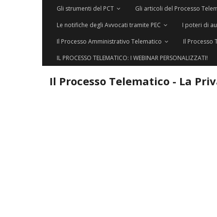
Gli strumenti del PCT
Gli articoli del Processo Tele
Le notifiche degli Avvocati tramite PEC
I poteri di a
Il Processo Amministrativo Telematico
Il Processo 
IL PROCESSO TELEMATICO: I WEBINAR PERSONALIZZATI!
Il Processo Telematico - La Pri