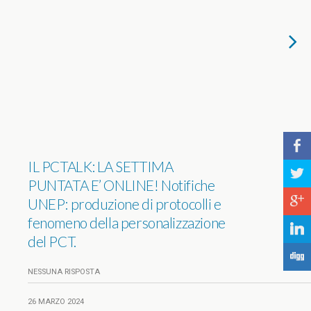
b
IL PCTALK: LA SETTIMA
a
PUNTATA E’ ONLINE! Notifiche
c
UNEP: produzione di protocolli e
fenomeno della personalizzazione
j
del PCT.
F
NESSUNA RISPOSTA
26 MARZO 2024