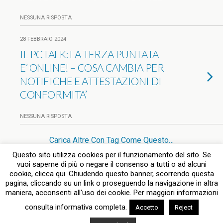
NESSUNA RISPOSTA
28 FEBBRAIO 2024
IL PCTALK: LA TERZA PUNTATA
E’ ONLINE! – COSA CAMBIA PER
NOTIFICHE E ATTESTAZIONI DI
CONFORMITA’
NESSUNA RISPOSTA
Carica Altre Con Tag Come Questo…
Questo sito utilizza cookies per il funzionamento del sito. Se
vuoi saperne di più o negare il consenso a tutti o ad alcuni
cookie, clicca qui. Chiudendo questo banner, scorrendo questa
pagina, cliccando su un link o proseguendo la navigazione in altra
Torna su
maniera, acconsenti all'uso dei cookie. Per maggiori informazioni
consulta informativa completa.
Accetto
Reject
Dispositivo Portatile
Pc Desktop