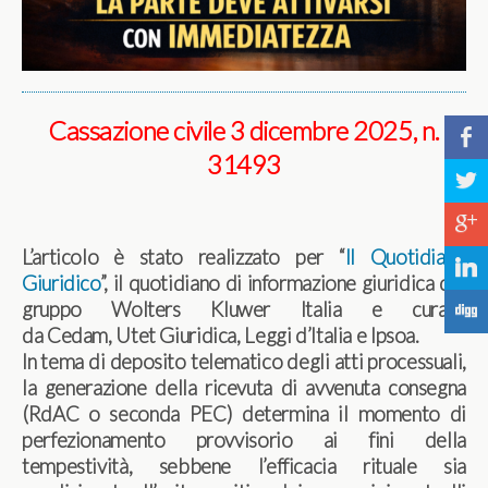
Cassazione civile 3 dicembre 2025, n.
b
31493
a
c
L’articolo è stato realizzato per “
Il Quotidiano
j
Giuridico
”, il quotidiano di informazione giuridica del
gruppo Wolters Kluwer Italia e curato
F
da Cedam, Utet Giuridica, Leggi d’Italia e Ipsoa.
In tema di deposito telematico degli atti processuali,
la generazione della ricevuta di avvenuta consegna
(RdAC o seconda PEC) determina il momento di
perfezionamento provvisorio ai fini della
tempestività, sebbene l’efficacia rituale sia