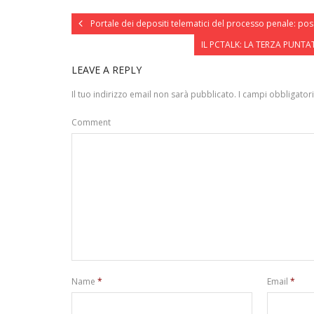
Portale dei depositi telematici del processo penale: pos
IL PCTALK: LA TERZA PUNTA
LEAVE A REPLY
Il tuo indirizzo email non sarà pubblicato.
I campi obbligator
Comment
Name
*
Email
*