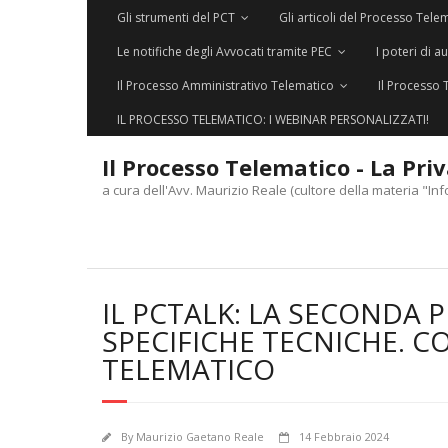
Gli strumenti del PCT
Gli articoli del Processo Tele
Le notifiche degli Avvocati tramite PEC
I poteri di a
Il Processo Amministrativo Telematico
Il Processo 
IL PROCESSO TELEMATICO: I WEBINAR PERSONALIZZATI!
Il Processo Telematico - La Pri
a cura dell'Avv. Maurizio Reale (cultore della materia "Inf
IL PCTALK: LA SECONDA P
SPECIFICHE TECNICHE. C
TELEMATICO
By
Maurizio Gaetano Reale
14 Febbraio 2024