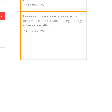
7 Agosto 2026
La reale indicazione della provenienza
della merce non esclude l’impiego di segni
o simboli decettivi
7 Agosto 2026
Diritto di difesa e segretezza delle indagini
nell'ecosistema investigativo digitale
8 Agosto 2026