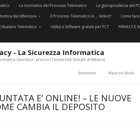
matico
La normativa del Processo Telematico
La giurisprudenza del P
utentica del difensore
Il Processo Telematico in … Video!!
Come fare
Tributario Telematico
Utilità e Software gratuiti per PCT
PRIVACY E 
vacy - La Sicurezza Informatica
ormatica Giuridica" presso l'Università Statale di Milano)
Benvenuti
Maurizio Reale
UNTATA E’ ONLINE! – LE NUOVE
OME CAMBIA IL DEPOSITO