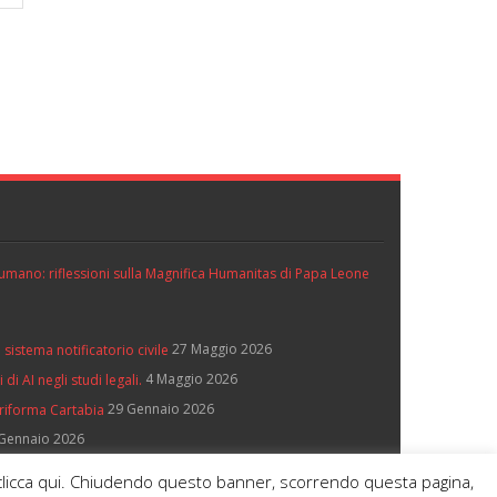
ll’umano: riflessioni sulla Magnifica Humanitas di Papa Leone
27 Maggio 2026
 sistema notificatorio civile
4 Maggio 2026
di AI negli studi legali.
29 Gennaio 2026
 riforma Cartabia
Gennaio 2026
e, clicca qui. Chiudendo questo banner, scorrendo questa pagina,