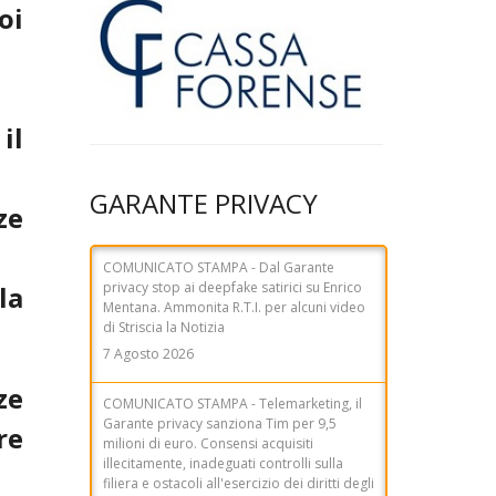
oi
il
COMUNICATO STAMPA - Dal Garante
privacy stop ai deepfake satirici su Enrico
Mentana. Ammonita R.T.I. per alcuni video
GARANTE PRIVACY
di Striscia la Notizia
ze
7 Agosto 2026
COMUNICATO STAMPA - Telemarketing, il
la
Garante privacy sanziona Tim per 9,5
milioni di euro. Consensi acquisiti
illecitamente, inadeguati controlli sulla
filiera e ostacoli all'esercizio dei diritti degli
utenti
ze
31 Luglio 2026
re
NEWSLETTER del 29 luglio 2026 - Dal
Garante privacy sanzione di 460mila a