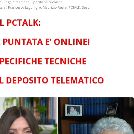
he
,
Regole tecniche
,
Specifiche tecniche
alai
,
Francesco Lagonigro
,
Maurizio Reale
,
PCTALK
,
Seac
IL PCTALK:
 PUNTATA E’ ONLINE!
PECIFICHE TECNICHE
L DEPOSITO TELEMATICO