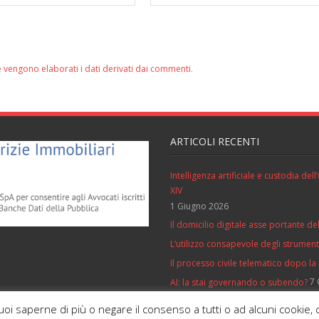
 vengono elaborati i dati derivati dai commenti
.
ARTICOLI RECENTI
Intelligenza artificiale e custodia de
XIV
1 Giugno 2026
Il domicilio digitale asse portante del
L’utilizzo consapevole degli strumenti 
Il processo civile telematico dopo la
7 
AI: la stai governando o subendo?
vuoi saperne di più o negare il consenso a tutti o ad alcuni cooki