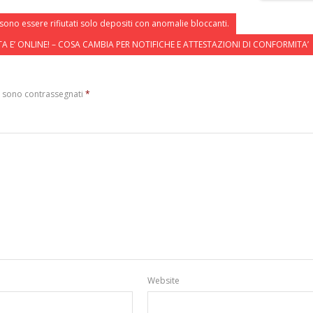
sono essere rifiutati solo depositi con anomalie bloccanti.
TA E’ ONLINE! – COSA CAMBIA PER NOTIFICHE E ATTESTAZIONI DI CONFORMITA’
i sono contrassegnati
*
Website