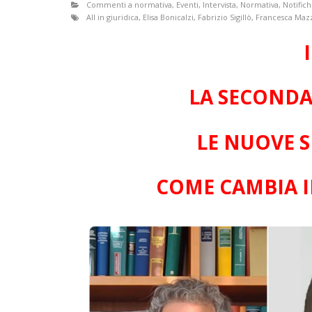
Commenti a normativa
,
Eventi
,
Intervista
,
Normativa
,
Notific
All in giuridica
,
Elisa Bonicalzi
,
Fabrizio Sigillò
,
Francesca Mazz
LA SECONDA
LE NUOVE S
COME CAMBIA I