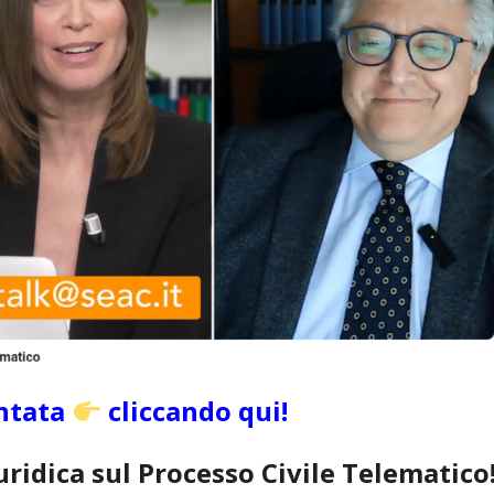
untata
cliccando qui!
uridica sul Processo Civile Telematico