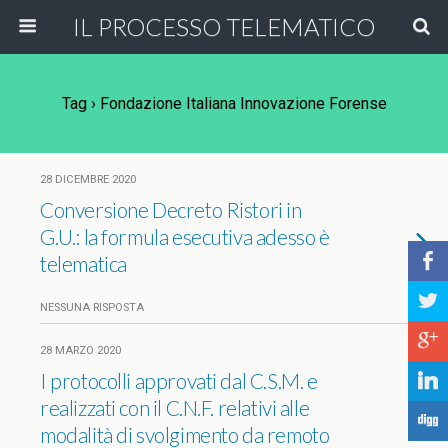
IL PROCESSO TELEMATICO
Tag › Fondazione Italiana Innovazione Forense
28 DICEMBRE 2020
Conversione Decreto Ristori in
G.U.: la formula esecutiva adesso è
b
telematica
a
NESSUNA RISPOSTA
c
28 MARZO 2020
I protocolli approvati dal C.S.M. e
j
realizzati con il C.N.F. relativi alle
F
modalità di svolgimento da remoto