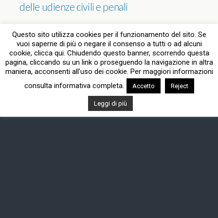
delle udienze civili e penali
2 RISPOSTE
Questo sito utilizza cookies per il funzionamento del sito. Se
vuoi saperne di più o negare il consenso a tutti o ad alcuni
cookie, clicca qui. Chiudendo questo banner, scorrendo questa
pagina, cliccando su un link o proseguendo la navigazione in altra
Torna su
maniera, acconsenti all'uso dei cookie. Per maggiori informazioni
consulta informativa completa.
Accetto
Reject
Dispositivo Portatile
Pc Desktop
Leggi di più