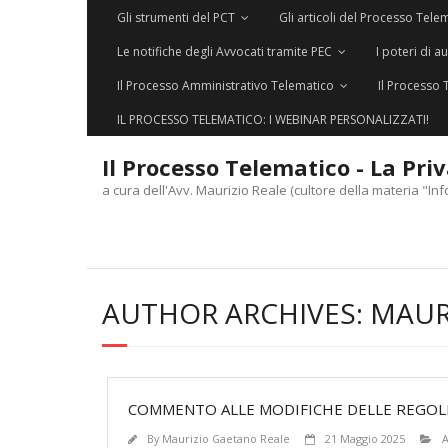
Gli strumenti del PCT
Gli articoli del Processo Tele
Le notifiche degli Avvocati tramite PEC
I poteri di a
Il Processo Amministrativo Telematico
Il Processo 
IL PROCESSO TELEMATICO: I WEBINAR PERSONALIZZATI!
Il Processo Telematico - La Pri
a cura dell'Avv. Maurizio Reale (cultore della materia "Inf
AUTHOR ARCHIVES:
MAUR
COMMENTO ALLE MODIFICHE DELLE REGOL
By
Maurizio Gaetano Reale
21 Maggio 2025
A