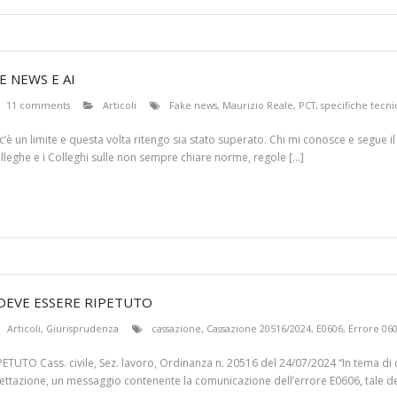
E NEWS E AI
11 comments
Articoli
Fake news
,
Maurizio Reale
,
PCT
,
specifiche tecn
c’è un limite e questa volta ritengo sia stato superato. Chi mi conosce e segue i
Colleghe e i Colleghi sulle non sempre chiare norme, regole […]
DEVE ESSERE RIPETUTO
Articoli
,
Giurisprudenza
cassazione
,
Cassazione 20516/2024
,
E0606
,
Errore 06
UTO Cass. civile, Sez. lavoro, Ordinanza n. 20516 del 24/07/2024 “In tema di 
ccettazione, un messaggio contenente la comunicazione dell’errore E0606, tale d