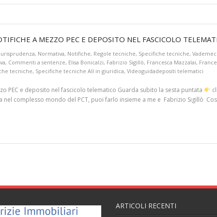
NOTIFICHE A MEZZO PEC E DEPOSITO NEL FASCICOLO TELEMAT
iurisprudenza
,
Normativa
,
Notifiche
,
Regole tecniche
,
Specifiche tecniche
,
Vademe
va
,
Commenti a sentenze
,
Elisa Bonicalzi
,
Fabrizio Sigillò
,
Francesca Mazzalai
,
France
iche tecniche
,
Specifiche tecniche All in giuridica
,
Videoguidadepositi telematici
zo PEC e deposito nel fascicolo telematico Guarda subito la sesta puntata
cl
zza nel complesso mondo del PCT, puoi farlo insieme a me e Fabrizio Sigillò Cosa
ARTICOLI RECENTI