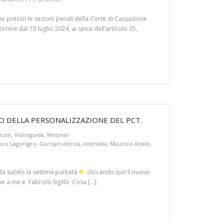
ne presso le sezioni penali della Corte di Cassazione
rere dal 15 luglio 2024, ai sensi dell’articolo 35,
O DELLA PERSONALIZZAZIONE DEL PCT.
ecum
,
Videoguida
,
Webinar
sco Lagonigro
,
Giurisprudenza
,
Intervista
,
Maurizio Reale
,
a subito la settima puntata
cliccando qui! Il nuovo
me a me e Fabrizio Sigillò Cosa […]