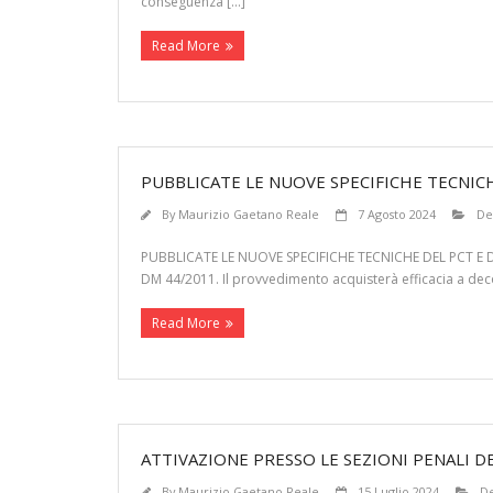
conseguenza […]
Read More
PUBBLICATE LE NUOVE SPECIFICHE TECNICH
By
Maurizio Gaetano Reale
7 Agosto 2024
De
PUBBLICATE LE NUOVE SPECIFICHE TECNICHE DEL PCT E DEL P
DM 44/2011. Il provvedimento acquisterà efficacia a dec
Read More
ATTIVAZIONE PRESSO LE SEZIONI PENALI D
By
Maurizio Gaetano Reale
15 Luglio 2024
De