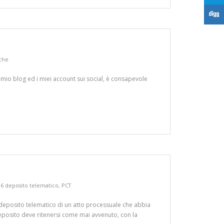
F
iche
l mio blog ed i miei account sui social, è consapevole
06 deposito telematico
,
PCT
deposito telematico di un atto processuale che abbia
eposito deve ritenersi come mai avvenuto, con la