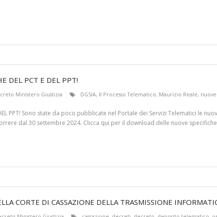
E DEL PCT E DEL PPT!
creto Ministero Giustizia
DGSIA
,
Il Processo Telematico
,
Maurizio Reale
,
nuove 
PT! Sono state da poco pubblicate nel Portale dei Servizi Telematici le nuove 
orrere dal 30 settembre 2024. Clicca qui per il download delle nuove specifich
ELLA CORTE DI CASSAZIONE DELLA TRASMISSIONE INFORMATI
creto Ministero Giustizia
cassazione
,
decreti
,
decreto
,
deposito telematico
,
o