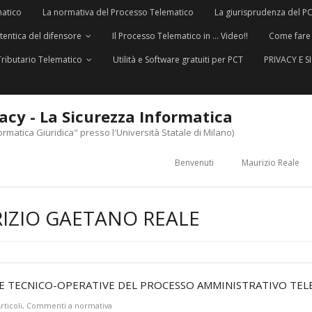
matico
La normativa del Processo Telematico
La giurisprudenza del P
utentica del difensore
Il Processo Telematico in … Video!!
Come fare
Tributario Telematico
Utilità e Software gratuiti per PCT
PRIVACY E 
vacy - La Sicurezza Informatica
ormatica Giuridica" presso l'Università Statale di Milano)
Benvenuti
Maurizio Reale
IZIO GAETANO REALE
E TECNICO-OPERATIVE DEL PROCESSO AMMINISTRATIVO TEL
rticoli
,
Commenti a normativa