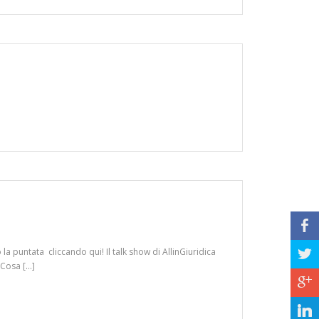
b
a puntata cliccando qui! Il talk show di AllinGiuridica
a
 Cosa […]
c
j