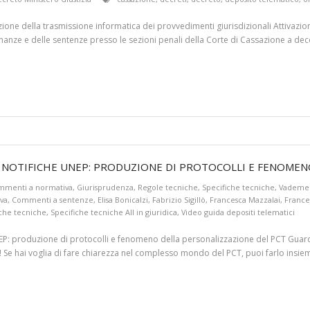
zione della trasmissione informatica dei provvedimenti giurisdizionali Attivazio
nanze e delle sentenze presso le sezioni penali della Corte di Cassazione a decor
NE! NOTIFICHE UNEP: PRODUZIONE DI PROTOCOLLI E FENOMEN
mmenti a normativa
,
Giurisprudenza
,
Regole tecniche
,
Specifiche tecniche
,
Vadem
va
,
Commenti a sentenze
,
Elisa Bonicalzi
,
Fabrizio Sigillò
,
Francesca Mazzalai
,
France
iche tecniche
,
Specifiche tecniche All in giuridica
,
Video guida depositi telematici
P: produzione di protocolli e fenomeno della personalizzazione del PCT Guard
o! Se hai voglia di fare chiarezza nel complesso mondo del PCT, puoi farlo insie