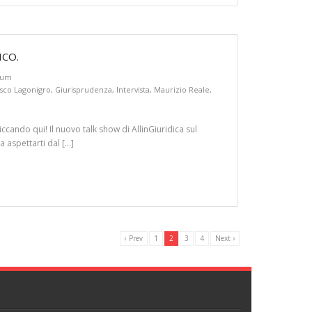
ICO.
cum
sco Lagonigro
,
Giurisprudenza
,
Intervista
,
Maurizio Reale
,
iccando qui! Il nuovo talk show di AllinGiuridica sul
 aspettarti dal […]
‹ Prev
1
2
3
4
Next ›