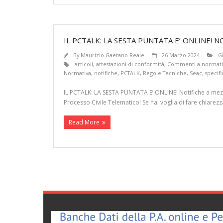
IL PCTALK: LA SESTA PUNTATA E’ ONLINE! 
By
Maurizio Gaetano Reale
26 Marzo 2024
G
articoli
,
attestazioni di conformità
,
Commenti a normati
Normativa
,
notifiche
,
PCTALK
,
Regole Tecniche
,
Seac
,
specif
IL PCTALK: LA SESTA PUNTATA E’ ONLINE! Notifiche a mez
Processo Civile Telematico! Se hai voglia di fare chiare
Read More