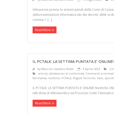
Attivazione presso le sezioni penali della Corte di Cassa
della trasmissione informatica dei dei decreti, delle ordi
comma 1, […]
Read More
IL PCTALK: LA SETTIMA PUNTATA E’ ONLI
By
Maurizio Gaetano Reale
9 Aprile 2024
Co
articoli
,
attestazioni di conformità
,
Commenti a normati
Normativa
,
notifiche
,
PCTALK
,
Regole Tecniche
,
Seac
,
specif
IL PCTALK: LA SETTIMA PUNTATA E’ ONLINE! Notifiche UNE
talk show di AllinGiuridica sul Processo Civile Telematic
Read More