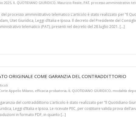
io 2025
,
IL QUOTIDIANO GIURIDICO
,
Maurizio Reale
,
PAT
,
processo amministrativo te
el processo amministrativo telematico L’articolo è stato realizzato per “Il Quo
am, Utet Giuridica, Leggi d’Italia e Ipsoa. Il decreto del Presidente del Consigl
inistrativo telematico (PAT), presenti nel decreto del 28 luglio 2021. […]
RMATO ORIGINALE COME GARANZIA DEL CONTRADDITTORIO
ticoli
Corte Appello Milano
,
efficacia probatoria
,
IL QUOTIDIANO GIURIDICO
,
modalità depo
aranzia del contraddittorio L’articolo è stato realizzato per “Il Quotidiano Giur
ridica, Leggi d’Italia e Ipsoa. Le ricevute PEC, per costituire valida prova del
oduzioni in formato PDF, in quanto […]