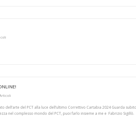
icoli
ONLINE!
Articoli
dell’arte del PCT alla luce dell’ultimo Correttivo Cartabia 2024 Guarda subito l
iarezza nel complesso mondo del PCT, puoi farlo insieme a me e Fabrizio Sigillò.