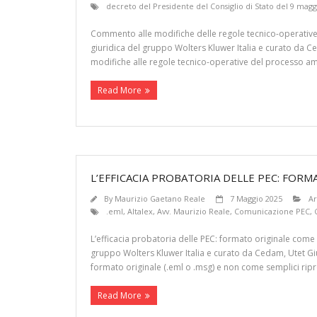
decreto del Presidente del Consiglio di Stato del 9 magg
Commento alle modifiche delle regole tecnico-operative d
giuridica del gruppo Wolters Kluwer Italia e curato da Ced
modifiche alle regole tecnico-operative del processo amm
Read More
L’EFFICACIA PROBATORIA DELLE PEC: FO
By
Maurizio Gaetano Reale
7 Maggio 2025
Ar
.eml
,
Altalex
,
Avv. Maurizio Reale
,
Comunicazione PEC
,
L’efficacia probatoria delle PEC: formato originale come g
gruppo Wolters Kluwer Italia e curato da Cedam, Utet Giu
formato originale (.eml o .msg) e non come semplici ripr
Read More