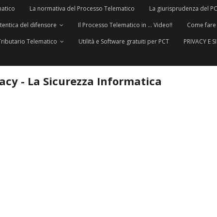
matico
La normativa del Processo Telematico
La giurisprudenza del P
utentica del difensore
Il Processo Telematico in … Video!!
Come fare
Tributario Telematico
Utilità e Software gratuiti per PCT
PRIVACY E 
vacy - La Sicurezza Informatica