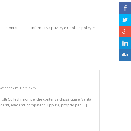
b
a
Contatti
Informativa privacy e Cookies policy
c
j
F
Notebooklm
,
Perplexity
olti Colleghi, non perché contenga chissà quale “verità
rni, efficienti, competenti. Eppure, proprio per […]