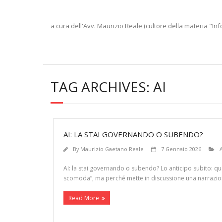
a cura dell'Avv. Maurizio Reale (cultore della materia "Inf
TAG ARCHIVES:
AI
AI: LA STAI GOVERNANDO O SUBENDO?
By
Maurizio Gaetano Reale
7 Gennaio 2026
A
AI: la stai governando o subendo? Lo anticipo subito: qu
scomoda”, ma perché mette in discussione una narrazion
Read More