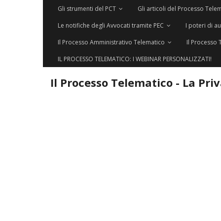
Gli strumenti del PCT
Gli articoli del Processo Tele
Le notifiche degli Avvocati tramite PEC
I poteri di a
Il Processo Amministrativo Telematico
Il Processo 
IL PROCESSO TELEMATICO: I WEBINAR PERSONALIZZATI!
Il Processo Telematico - La Pri