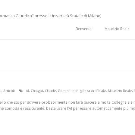
ormatica Giuridica" presso l'Università Statale di Milano)
Benvenuti
Maurizio Reale
I
,
Articoli
AI
,
Chatgpt
,
Claude
,
Gemini
,
Intelligenza Artificiale
,
Maurizio Reale
,
ello che sto per scrivere probabilmente non farà piacere a molte Colleghe e a m
e comoda e rassicurante: basta usare l’AI per essere automaticamente più mode