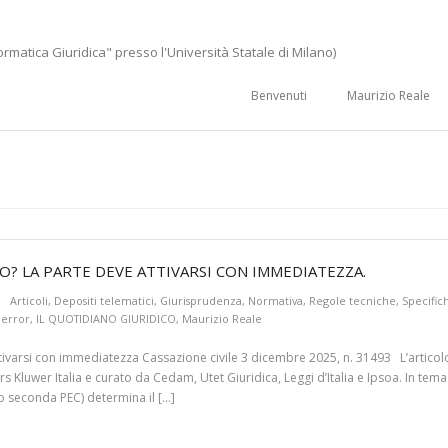
ormatica Giuridica" presso l'Università Statale di Milano)
Benvenuti
Maurizio Reale
? LA PARTE DEVE ATTIVARSI CON IMMEDIATEZZA.
Articoli
,
Depositi telematici
,
Giurisprudenza
,
Normativa
,
Regole tecniche
,
Specific
 error
,
IL QUOTIDIANO GIURIDICO
,
Maurizio Reale
varsi con immediatezza Cassazione civile 3 dicembre 2025, n. 31493 L’articolo è
 Kluwer Italia e curato da Cedam, Utet Giuridica, Leggi d’Italia e Ipsoa. In tema 
o seconda PEC) determina il […]