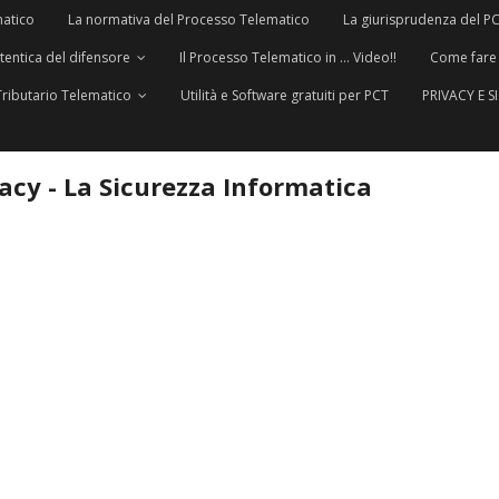
matico
La normativa del Processo Telematico
La giurisprudenza del P
utentica del difensore
Il Processo Telematico in … Video!!
Come fare
Tributario Telematico
Utilità e Software gratuiti per PCT
PRIVACY E 
vacy - La Sicurezza Informatica