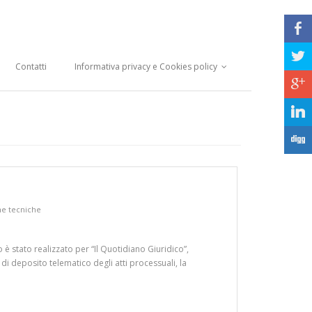
b
a
Contatti
Informativa privacy e Cookies policy
c
j
F
he tecniche
 stato realizzato per “Il Quotidiano Giuridico”,
di deposito telematico degli atti processuali, la