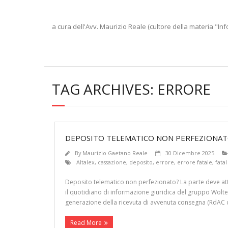
a cura dell'Avv. Maurizio Reale (cultore della materia "Inf
TAG ARCHIVES:
ERRORE
DEPOSITO TELEMATICO NON PERFEZIONATO
By
Maurizio Gaetano Reale
30 Dicembre 2025
Altalex
,
cassazione
,
deposito
,
errore
,
errore fatale
,
fatal
Deposito telematico non perfezionato? La parte deve atti
il quotidiano di informazione giuridica del gruppo Wolters
generazione della ricevuta di avvenuta consegna (RdAC 
Read More