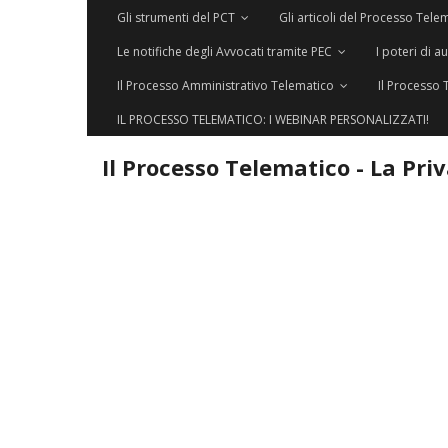
Gli strumenti del PCT
Gli articoli del Processo Tele
Le notifiche degli Avvocati tramite PEC
I poteri di a
Il Processo Amministrativo Telematico
Il Processo 
IL PROCESSO TELEMATICO: I WEBINAR PERSONALIZZATI!
Il Processo Telematico - La Pri