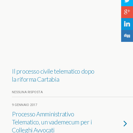
a
c
j
F
Il processo civile telematico dopo
la riforma Cartabia
NESSUNA RISPOSTA
9 GENNAIO 2017
Processo Amministrativo
Telematico, un vademecum per i
Colleghi Avvocati