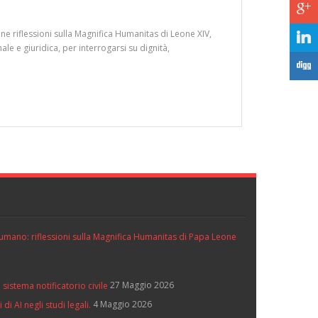
c
ne riflessioni sulla Magnifica Humanitas di Leone XIV,
j
le e giuridica, per interrogarsi su dignità,
F
ll’umano: riflessioni sulla Magnifica Humanitas di Papa Leone
27 Maggio 2026
 sistema notificatorio civile
4 Maggio 2026
di AI negli studi legali.