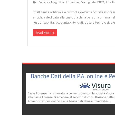
Enciclica Magnifica Humanitas
,
Era digitale
,
ETICA
,
Intelli
Intelligenza artificiale e custodia dell’umano: riflessio
enciclica dedicata alla custodia della persona umana nel t
responsabilità, accountability, dati, potere tecnologico e
Read More