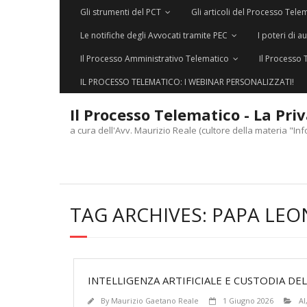
Gli strumenti del PCT
Gli articoli del Processo Tele
Le notifiche degli Avvocati tramite PEC
I poteri di a
Il Processo Amministrativo Telematico
Il Processo 
IL PROCESSO TELEMATICO: I WEBINAR PERSONALIZZATI!
Il Processo Telematico - La Pri
a cura dell'Avv. Maurizio Reale (cultore della materia "Inf
TAG ARCHIVES:
PAPA LEON
INTELLIGENZA ARTIFICIALE E CUSTODIA DE
By
Maurizio Gaetano Reale
1 Giugno 2026
AI