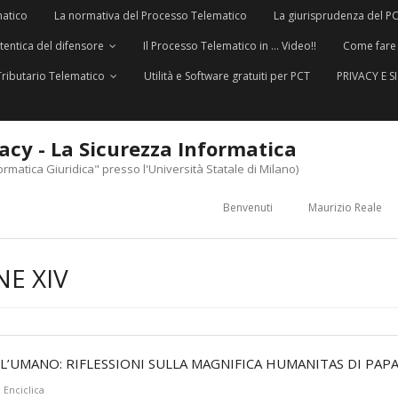
matico
La normativa del Processo Telematico
La giurisprudenza del P
utentica del difensore
Il Processo Telematico in … Video!!
Come fare
Tributario Telematico
Utilità e Software gratuiti per PCT
PRIVACY E 
vacy - La Sicurezza Informatica
ormatica Giuridica" presso l'Università Statale di Milano)
Benvenuti
Maurizio Reale
E XIV
LL’UMANO: RIFLESSIONI SULLA MAGNIFICA HUMANITAS DI PAPA
,
Enciclica