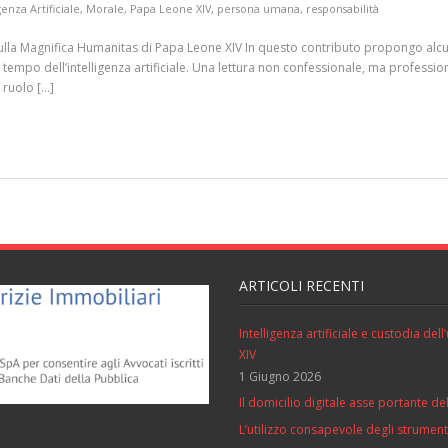
genza Artificiale
,
Morale
,
Papa Leone XIV
,
persona umana
,
responsabilità
ni sulla Magnifica Humanitas di Papa Leone XIV In questo contributo propongo alcu
empo dell’intelligenza artificiale. Una lettura non confessionale, ma professiona
 ruolo […]
ARTICOLI RECENTI
Intelligenza artificiale e custodia de
XIV
1 Giugno 2026
Il domicilio digitale asse portante del
L’utilizzo consapevole degli strumenti 