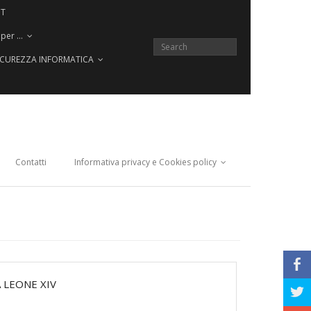
CT
 per …
SICUREZZA INFORMATICA
Contatti
Informativa privacy e Cookies policy
b
 LEONE XIV
a