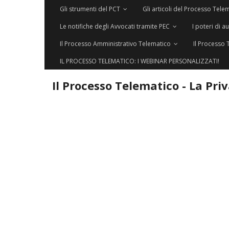
Gli strumenti del PCT
Gli articoli del Processo Tele
Le notifiche degli Avvocati tramite PEC
I poteri di a
Il Processo Amministrativo Telematico
Il Processo 
IL PROCESSO TELEMATICO: I WEBINAR PERSONALIZZATI!
Il Processo Telematico - La Pri