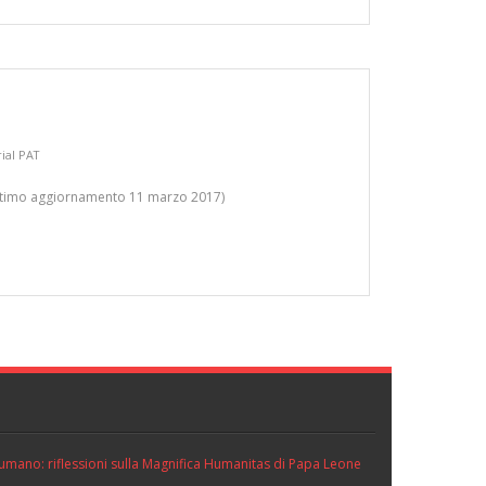
ial PAT
(ultimo aggiornamento 11 marzo 2017)
ll’umano: riflessioni sulla Magnifica Humanitas di Papa Leone