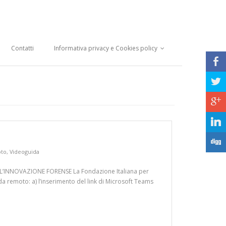
Contatti
Informativa privacy e Cookies policy
b
a
c
j
F
oto
,
Videoguida
R L’INNOVAZIONE FORENSE La Fondazione Italiana per
 da remoto: a) l’inserimento del link di Microsoft Teams