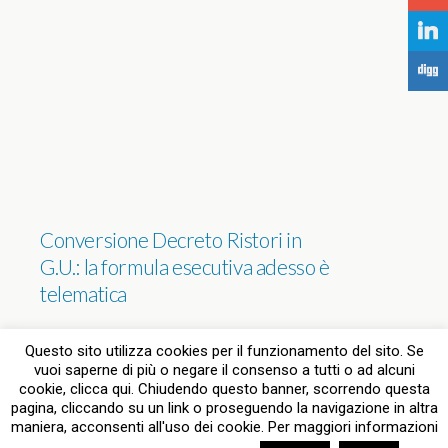
j
F
Conversione Decreto Ristori in
G.U.: la formula esecutiva adesso è
telematica
NESSUNA RISPOSTA
Questo sito utilizza cookies per il funzionamento del sito. Se
vuoi saperne di più o negare il consenso a tutti o ad alcuni
cookie, clicca qui. Chiudendo questo banner, scorrendo questa
pagina, cliccando su un link o proseguendo la navigazione in altra
Torna su
maniera, acconsenti all'uso dei cookie. Per maggiori informazioni