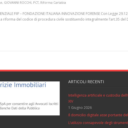
se
,
GIOVANNI ROCCHI
,
PCT
,
Riforma Cartabia
NZIALE FIIF – FONDAZIONE ITALIANA INNOVAZIONE FORENSE Con Legge 29.12.2022
ella riforma del codice di procedura civile sostituendo integralmente l’art.35 d
ARTICOLI RECENTI
Intelligenza artificiale e custodia de
XIV
1 Giugno 2026
Il domicilio digitale asse portante del
L’utilizzo consapevole degli strumenti 