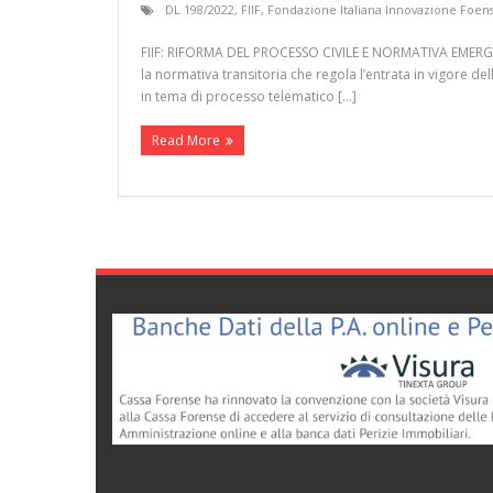
DL 198/2022
,
FIIF
,
Fondazione Italiana Innovazione Foen
FIIF: RIFORMA DEL PROCESSO CIVILE E NORMATIVA EMERGE
la normativa transitoria che regola l’entrata in vigore d
in tema di processo telematico […]
Read More