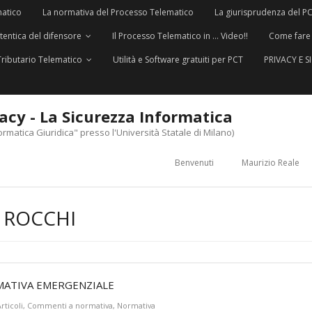
matico
La normativa del Processo Telematico
La giurisprudenza del P
utentica del difensore
Il Processo Telematico in … Video!!
Come fare
Tributario Telematico
Utilità e Software gratuiti per PCT
PRIVACY E 
vacy - La Sicurezza Informatica
ormatica Giuridica" presso l'Università Statale di Milano)
Benvenuti
Maurizio Reale
 ROCCHI
RMATIVA EMERGENZIALE
rticoli
,
Commenti a normativa
,
Normativa