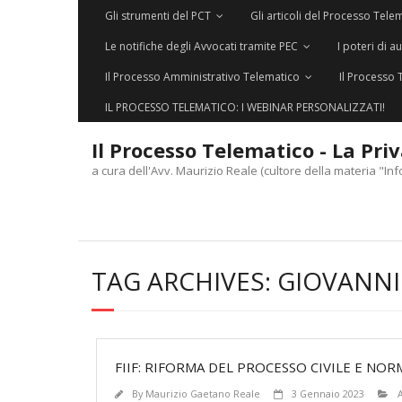
Gli strumenti del PCT
Gli articoli del Processo Tele
Le notifiche degli Avvocati tramite PEC
I poteri di a
Il Processo Amministrativo Telematico
Il Processo 
IL PROCESSO TELEMATICO: I WEBINAR PERSONALIZZATI!
Il Processo Telematico - La Pri
a cura dell'Avv. Maurizio Reale (cultore della materia "Inf
TAG ARCHIVES:
GIOVANNI
FIIF: RIFORMA DEL PROCESSO CIVILE E NO
By
Maurizio Gaetano Reale
3 Gennaio 2023
A