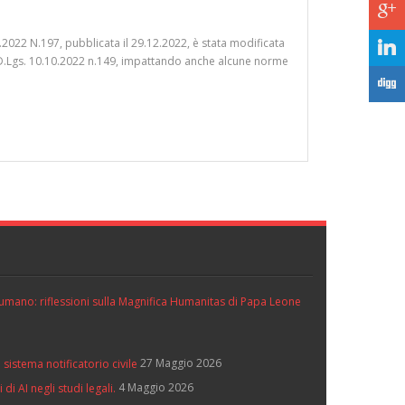
c
 N.197, pubblicata il 29.12.2022, è stata modificata
j
el D.Lgs. 10.10.2022 n.149, impattando anche alcune norme
F
ll’umano: riflessioni sulla Magnifica Humanitas di Papa Leone
27 Maggio 2026
 sistema notificatorio civile
4 Maggio 2026
di AI negli studi legali.