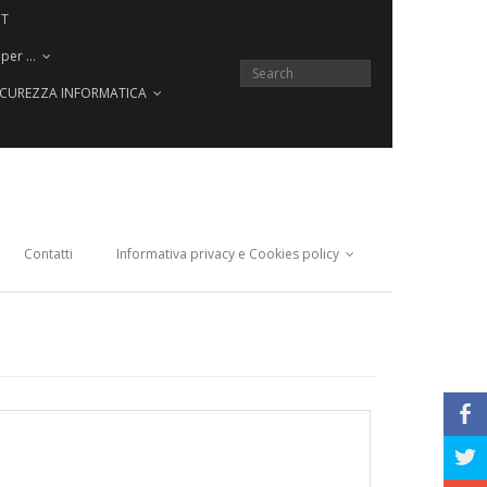
CT
 per …
SICUREZZA INFORMATICA
Contatti
Informativa privacy e Cookies policy
b
a