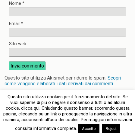
Nome
*
Email
*
Sito web
Questo sito utilizza Akismet per ridurre lo spam.
Scopri
come vengono elaborati i dati derivati dai commenti
.
Questo sito utilizza cookies per il funzionamento del sito. Se
vuoi saperne di più o negare il consenso a tutti o ad alcuni
cookie, clicca qui. Chiudendo questo banner, scorrendo questa
pagina, cliccando su un link o proseguendo la navigazione in altra
Torna su
maniera, acconsenti all'uso dei cookie. Per maggiori informazioni
consulta informativa completa.
Accetto
Reject
Dispositivo Portatile
Pc Desktop