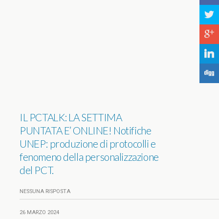
a
c
j
F
IL PCTALK: LA SETTIMA
PUNTATA E’ ONLINE! Notifiche
UNEP: produzione di protocolli e
fenomeno della personalizzazione
del PCT.
NESSUNA RISPOSTA
26 MARZO 2024